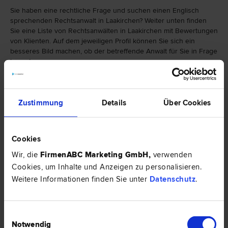
Sie haben eine rechtliche Frage und suchen einen Englisch
sprechenden Rechtsanwalt in Laakirchen? Weiter unten finden
Sie eine Liste von Rechtsanwälten in Laakirchen mit Bewertungen
von Klienten. Auf dem jeweiligen Profil können Sie sich ein
besseres Bild machen, ob der betreffende Anwalt für Sie in Frage
kommt.
Falls Sie einen Rechtsanwalt in Laakirchen mit einer bestimmten
Spezialisierung suchen, finden Sie hier eine Auswahl von
Zustimmung
Details
Über Cookies
Rechtsbereichen:
Cookies
Wir, die
FirmenABC Marketing GmbH
,
verwenden
Cookies, um Inhalte und Anzeigen zu personalisieren.
Weitere Informationen finden Sie unter
Datenschutz
.
Einwilligungsauswahl
Notwendig