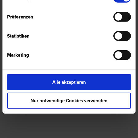
Präferenzen
1 Anwalt -
Englisch in Laakirchen
Statistiken
Marketing
Mag. Markus FRÖSCHL
Internet­recht | Unternehmens­recht | Vertrags­recht
4663 Laakirchen
Gmundner Straße 23
Alle akzeptieren
0 Bewertungen
Nur notwendige Cookies verwenden