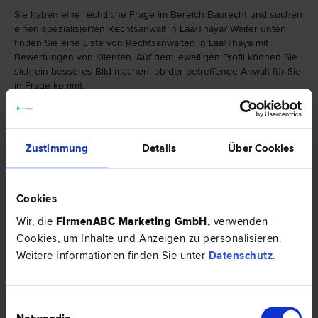
Sie haben eine rechtliche Frage im Bereich Baurecht und suchen
einen spezialisierten Rechtsanwalt in Laa/Thaya? Weiter unten
finden Sie eine Liste von Rechtsanwälten in Laa/Thaya mit
Bewertungen von Klienten. Auf dem jeweiligen Profil können Sie
sich ein besseres Bild machen, ob der betreffende Anwalt für Sie
in Frage kommt.
Falls Sie einen Rechtsanwalt in Laa/Thaya mit einer anderen
Spezialisierung als Baurecht suchen, finden Sie hier eine weitere
Auswahl von Rechtsbereichen:
Zustimmung
Details
Über Cookies
Cookies
Wir, die
FirmenABC Marketing GmbH
,
verwenden
Cookies, um Inhalte und Anzeigen zu personalisieren.
Weitere Informationen finden Sie unter
Datenschutz
.
Einwilligungsauswahl