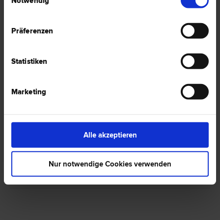
Notwendig
Präferenzen
1 Anwalt -
Baurecht in Laa/Thaya
Statistiken
Marketing
Mag. Thomas STENITZER
Familien­recht | Inkasso- und Exekutions­recht | Verkehrs­recht |
Wirtschafts­recht | Scheidungs­recht | Bau­recht
2136 Laa/Thaya
Alle akzeptieren
Rathausgasse 4
Nur notwendige Cookies verwenden
1 Bewertung