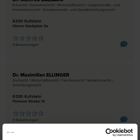
Erb­recht | Insolvenz­recht | Wirtschafts­recht | Liegenschafts- und
Immobilien­recht | Schadenersatz- und Gewährleistungs­recht
6330 Kufstein
Oberer Stadtplatz 5a
0 Bewertungen
Dr. Maximilian ELLINGER
Zivil­recht | Wirtschafts­recht | Familien­recht | Verkehrs­recht |
Scheidungs­recht
6330 Kufstein
Pirmoser Straße 15
0 Bewertungen