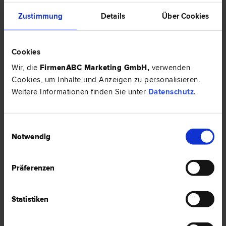
Zustimmung
Details
Über Cookies
Mag. Helmut NASCHBERGER
Erb­recht | Insolvenz­recht | Miet­recht | Wirtschafts­recht
6330 Kufstein
Cookies
Josef-Egger-Straße 3
Wir, die
FirmenABC Marketing GmbH
,
verwenden
Cookies, um Inhalte und Anzeigen zu personalisieren.
0 Bewertungen
Weitere Informationen finden Sie unter
Datenschutz
.
Rechtsnews & Expertentipps zum Thema
Einwilligungsauswahl
"Wirtschaftsrecht"
Notwendig
EXPERTENTIPP
Präferenzen
Statistiken