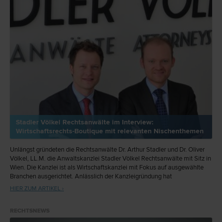
Stadler Völkel Rechtsanwälte im Interview:
Wirtschaftsrechts-Boutique mit relevanten Nischenthemen
Unlängst gründeten die Rechtsanwälte Dr. Arthur Stadler und Dr. Oliver
Völkel, LL.M. die Anwaltskanzlei Stadler Völkel Rechtsanwälte mit Sitz in
Wien. Die Kanzlei ist als Wirtschaftskanzlei mit Fokus auf ausgewählte
Branchen ausgerichtet. Anlässlich der Kanzleigründung hat
meinanwalt.at die beiden Gründer und Partner zum Interview geladen.
HIER ZUM ARTIKEL ›
RECHTSNEWS