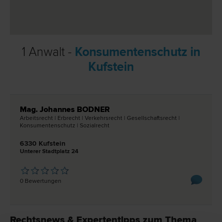
1 Anwalt -
Konsumentenschutz in
Kufstein
Mag. Johannes BODNER
Arbeits­recht | Erb­recht | Verkehrs­recht | Gesellschafts­recht |
Konsumentenschutz | Sozial­recht
6330 Kufstein
Unterer Stadtplatz 24
0 Bewertungen
Rechtsnews & Expertentipps zum Thema