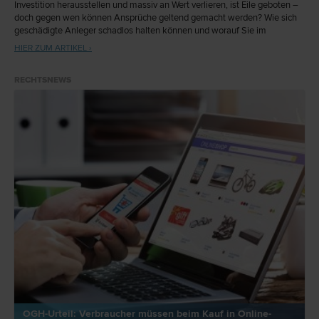
Investition herausstellen und massiv an Wert verlieren, ist Eile geboten –
doch gegen wen können Ansprüche geltend gemacht werden? Wie sich
geschädigte Anleger schadlos halten können und worauf Sie im
Anlagegespräch achten sollten, erklärt Rechtsanwalt und Anlegerschutz-
HIER ZUM ARTIKEL ›
Experte Mag. Arno F. Likar LL.M. (LSE), Partner der Rechtsanwaltskanzlei
LIKAR im Interview.
RECHTSNEWS
OGH-Urteil: Verbraucher müssen beim Kauf in Online-