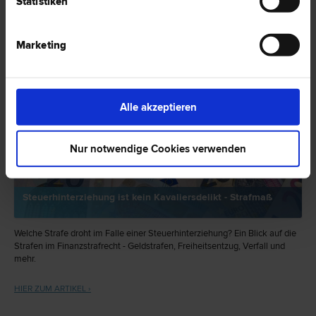
Statistiken
EXPERTENTIPP
Marketing
Alle akzeptieren
Nur notwendige Cookies verwenden
Steuerhinterziehung ist kein Kavaliersdelikt - Strafmaß
Welche Strafe droht im Falle einer Steuerhinterziehung? Ein Blick auf die
Strafen im Finanzstrafrecht - Geldstrafen, Freiheitsentzug, Verfall und
mehr.
HIER ZUM ARTIKEL ›