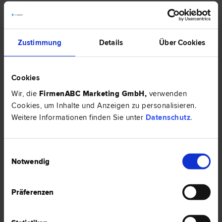
EXPERTENTIPP
Zustimmung
Details
Über Cookies
Cookies
Wir, die
FirmenABC Marketing GmbH
,
verwenden
Cookies, um Inhalte und Anzeigen zu personalisieren.
Weitere Informationen finden Sie unter
Datenschutz
.
Eine neue Gesellschaftsform soll kommen: Die Flexible
Einwilligungsauswahl
Kapitalgesellschaft
Notwendig
Die Flexible Kapitalgesellschaft soll die besonderen Bedürfnisse von
Start-Ups befriedigen. Eine erste Einschätzung, ob das gelingen wird, gibt
es hier:
Präferenzen
HIER ZUM ARTIKEL ›