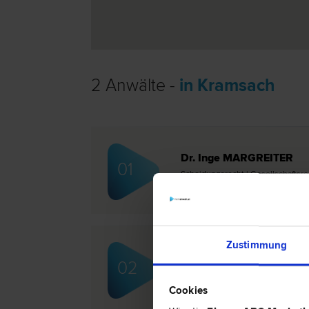
2 Anwälte -
in Kramsach
Dr. Inge MARGREITER
01
Scheidungs­recht | Gesellschafts­re
Bau­recht
Zustimmung
Mag. Margit MARKL
02
Scheidungs­recht | Familien­recht 
Inkasso- und Exekutions­recht
Cookies