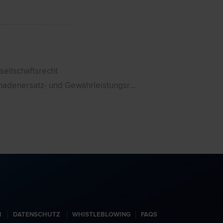
n Jahren ist die Zahl der Beteiligten am Straßenverkehr
weiter gestiegen. Diese Zunahme bringt den Nachteil
ch, dass es auch immer häufiger zu Verkehrsunfällen
 Somit steigt die Wahrscheinlichkeit, zu einem Unfall
ustoßen oder selbst daran beteiligt zu sein. Doch wie
t man sich in einer solchen Situation richtig, um
lgende Personen und sich selbst zu schützen?
sellschaftsrecht
Schadenersatz- und Gewährleistungsrecht
N
DATENSCHUTZ
WHISTLEBLOWING
FAQS