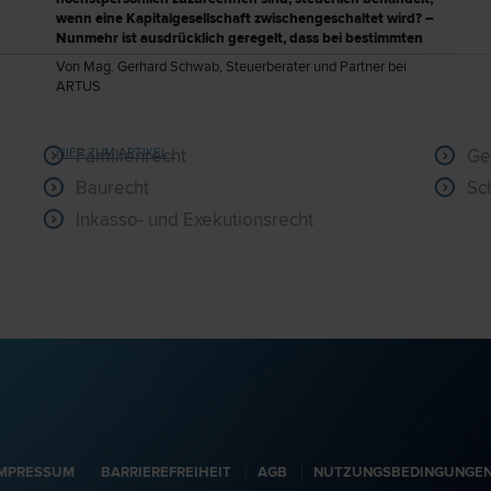
letzte
wenn eine Kapitalgesellschaft zwischengeschaltet wird? –
immer 
Nunmehr ist ausdrücklich geregelt, dass bei bestimmten
mit si
höchstpersönlichen Tätigkeiten trotz Zwischenschaltung
Von Mag. Gerhard Schwab, Steuerberater und Partner bei
kommt.
einer Kapitalgesellschaft die erzielten Einkünfte
ARTUS
dazu z
unmittelbar jener natürlichen Person zugerechnet
verhäl
werden, die die Leistungen erbringt.
nachfo
HIER ZUM ARTIKEL ›
Familienrecht
Ge
Baurecht
Inkasso- und Exekutionsrecht
IMPRESSUM
BARRIEREFREIHEIT
AGB
NUTZUNGSBEDINGUNGE