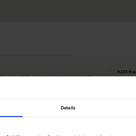
6233 Kr
cht | Liegenschafts- und Immobilien­recht | Familien­recht |
Zentrum 1
Details
6233 Kr
| Schadenersatz- und Gewährleistungs­recht | Verkehrs­recht |
Zentrum 1