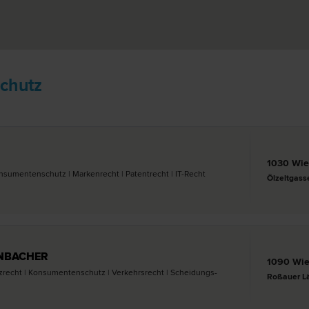
chutz
1030 Wi
onsumentenschutz | Marken­recht | Patent­recht | IT-Recht
Ölzeltgass
ENBACHER
1090 Wi
enz­recht | Konsumentenschutz | Verkehrs­recht | Scheidungs­
Roßauer Lä