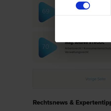
Mag. Andrea STEINDL
69
Familien­recht | Internationales 
Gewährleistungs­recht
Mag. Andrea STRODL
70
Arbeits­recht | Konsumentenschutz 
Verwaltungs­recht
Vorige Seite
Rechtsnews & Expertenti