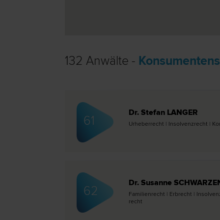
132 Anwälte -
Konsumentens
Dr. Stefan LANGER
61
Urheber­recht | Insolvenz­recht | K
Dr. Susanne SCHWARZ
62
Familien­recht | Erb­recht | Insolv
recht