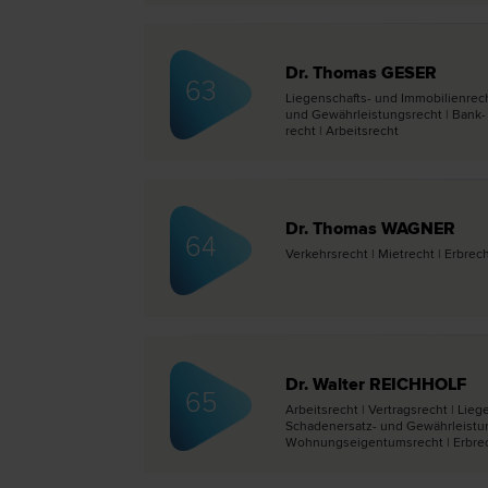
Dr. Thomas GESER
63
Liegenschafts- und Immobilien­rec
und Gewährleistungs­recht | Bank- u
recht | Arbeits­recht
Dr. Thomas WAGNER
64
Verkehrs­recht | Miet­recht | Erb­r
Dr. Walter REICHHOLF
65
Arbeits­recht | Vertrags­recht | Li
Schadenersatz- und Gewährleistungs
Wohnungseigentums­recht | Erb­re