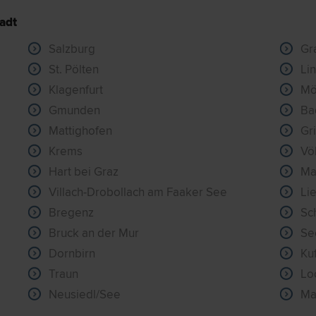
adt
Salzburg
Gr
St. Pölten
Li
Klagenfurt
Mö
Gmunden
Ba
Mattighofen
Gr
Krems
Vö
Hart bei Graz
Ma
Villach-Drobollach am Faaker See
Li
Bregenz
Sc
Bruck an der Mur
Se
Dornbirn
Ku
Traun
Lo
Neusiedl/See
Ma