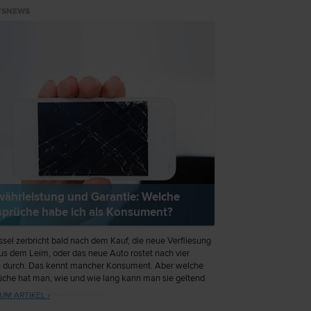
TSNEWS
ährleistung und Garantie: Welche
prüche habe ich als Konsument?
ssel zerbricht bald nach dem Kauf, die neue Verfliesung
us dem Leim, oder das neue Auto rostet nach vier
 durch. Das kennt mancher Konsument. Aber welche
che hat man, wie und wie lang kann man sie geltend
? – Oft werden Gewährleistung und Garantie
UM ARTIKEL ›
hselt. Hier ein Überblick für Konsumenten.