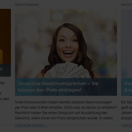
RECHTSNEWS
RECH
n
Unseriöse Gewinnversprechen – Sie
Gew
der
können den Preis einklagen!
Ans
t
er den
Viele Konsumenten haben bereits dubiose Gewinnzusagen
Ein Se
2001
per Post oder E-Mail erhalten. Doch was ist davon zu erhalten?
geht a
men des
Rechtlich haben Sie einen Anspruch auf Auszahlung des
Jahren
Gewinns, wenn Ihnen ein Preis versprochen wurde. In vielen
Ansprü
Fällen sind die betreffenden Firmen jedoch nicht leicht
machen
HIER ZUM ARTIKEL ›
HIER Z
aufzufinden oder sind insolvent.
verwec