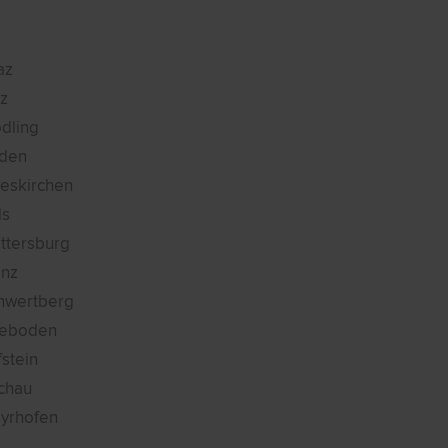
az
nz
dling
den
ieskirchen
ls
ttersburg
enz
hwertberg
eboden
fstein
chau
yrhofen