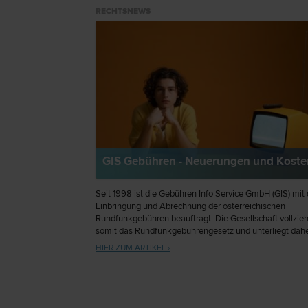
RECHTSNEWS
GIS Gebühren - Neuerungen und Koste
Seit 1998 ist die Gebühren Info Service GmbH (GIS) mit 
Einbringung und Abrechnung der österreichischen
Rundfunkgebühren beauftragt. Die Gesellschaft vollzieh
somit das Rundfunkgebührengesetz und unterliegt dah
Weisungen des Bundesministeriums für Finanzen. Seit 
HIER ZUM ARTIKEL ›
ist die GIS ist ein hundertprozentiges Tochterunterneh
ORF.