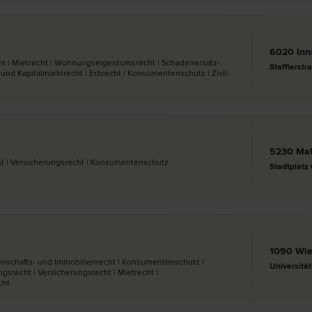
6020 Inn
ht | Miet­recht | Wohnungseigentums­recht | Schadenersatz-
Stafflerstr
nd Kapitalmarkt­recht | Erb­recht | Konsumentenschutz | Zivil­
5230 Mat
echt | Versicherungs­recht | Konsumentenschutz
Stadtplatz 
1090 Wi
egenschafts- und Immobilien­recht | Konsumentenschutz |
Universitä
­recht | Versicherungs­recht | Miet­recht |
cht