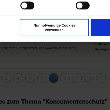
4710 Gri
Recht | Konsumentenschutz | Schadenersatz- und
Stadtplatz 
Nur notwendige Cookies
verwenden
1010 Wie
| Miet­recht | Schadenersatz- und Gewährleistungs­recht |
Gardegass
3
4
5
6
7
8
9
10
11
pps zum Thema "Konsumentenschutz"