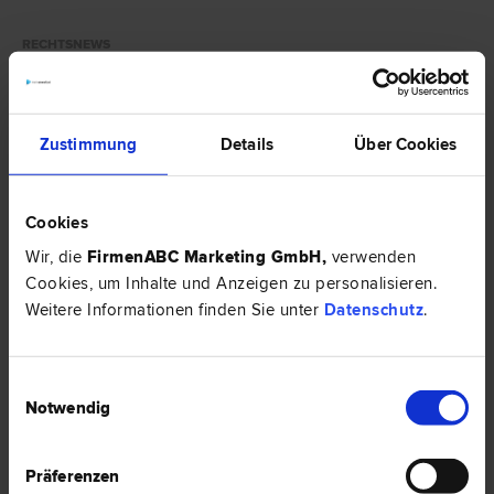
RECHTSNEWS
Zustimmung
Details
Über Cookies
Cookies
Wir, die
FirmenABC Marketing GmbH
,
verwenden
Cookies, um Inhalte und Anzeigen zu personalisieren.
Weitere Informationen finden Sie unter
Datenschutz
.
Einwilligungsauswahl
Notwendig
Was ist ein Erbvertrag?
In einem Ehevertrag setzen sich Ehepartner gegenseitig als Erben ein.
Präferenzen
Dieser Vertrag muss in Österreich notariell beglaubigt werden, damit er