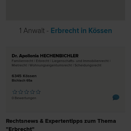
1 Anwalt -
Erbrecht in Kössen
Dr. Apollonia HECHENBICHLER
Familien­recht | Erb­recht | Liegenschafts- und Immobilien­recht |
Miet­recht | Wohnungseigentums­recht | Scheidungs­recht
6345 Kössen
Bichlach 65a
0 Bewertungen
Rechtsnews & Expertentipps zum Thema
"Erbrecht"