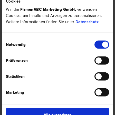
Cookies
Wir, die
FirmenABC Marketing GmbH
,
verwenden
Rechtsnews & Expertentipps zum Thema
Cookies, um Inhalte und Anzeigen zu personalisieren.
"Wirtschaftsrecht"
Weitere Informationen finden Sie unter
Datenschutz
.
EXPERTENTIPP
Einwilligungsauswahl
Notwendig
Präferenzen
Statistiken
Marketing
Die Causa Wirecard: Soll ich wegen meiner Wirecard Aktie
Alle akzeptieren