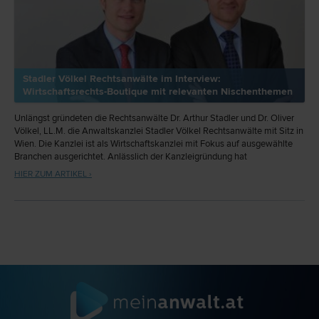
Stadler Völkel Rechtsanwälte im Interview:
Wirtschaftsrechts-Boutique mit relevanten Nischenthemen
Unlängst gründeten die Rechtsanwälte Dr. Arthur Stadler und Dr. Oliver
Völkel, LL.M. die Anwaltskanzlei Stadler Völkel Rechtsanwälte mit Sitz in
Wien. Die Kanzlei ist als Wirtschaftskanzlei mit Fokus auf ausgewählte
Branchen ausgerichtet. Anlässlich der Kanzleigründung hat
meinanwalt.at die beiden Gründer und Partner zum Interview geladen.
HIER ZUM ARTIKEL ›