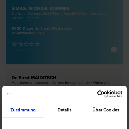
MMAG. MICHAEL SOMMER
Erb­recht | Medien­recht | Wirtschafts­recht | Wirtschaftsstraf­recht |
Arzthaftungs­recht
9020 Klagenfurt am Wörthersee
Völkermarkter Ring 1
0 Bewertungen
Dr. Ernst MAIDITSCH
Medizin­recht | Liegenschafts- und Immobilien­recht | Wirtschafts­
recht | Europa­recht | Bau­recht
9020 Klagenfurt am Wörthersee
Bahnhofstraße 6/1
Zustimmung
Details
Über Cookies
0 Bewertungen