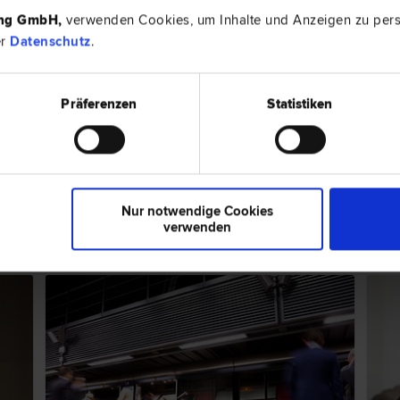
 Verwaltungsstraf­recht | Versicherungs­recht | Wasser­recht
Hauptplatz
ing GmbH
,
verwenden Cookies, um Inhalte und Anzeigen zu perso
er
Datenschutz
.
Präferenzen
Statistiken
4560 Kir
er­recht | Verwaltungsstraf­recht
Dr. Gaisba
Nur notwendige Cookies
ps zum Thema "Verwaltungsstrafrecht
verwenden
RECHTSNEWS
RECH