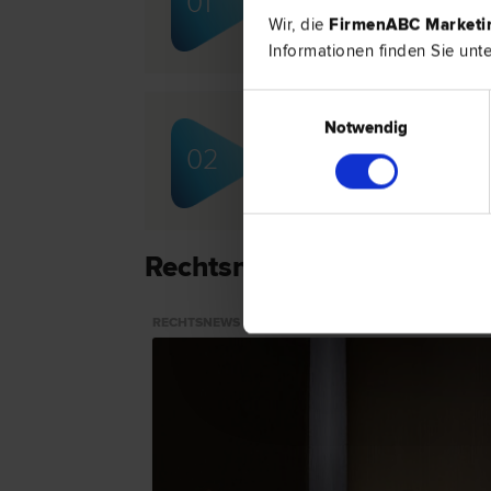
01
Arbeits­recht | Arzthaftungs­recht |
Wir, die
FirmenABC Market
Informationen finden Sie unt
Einwilligungsauswahl
Notwendig
Mag. Hartmut GRÄF
02
Finanzstraf­recht | Straf­recht | Steu
Rechtsnews & Expertentip
RECHTSNEWS