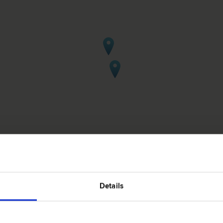
recht in Kirchdorf/Krems
Details
4560 Kir