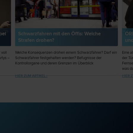
bei
Schwarzfahren mit den Öffis: Welche
ORF
Strafen drohen?
und
 voll
Welche Konsequenzen drohen einem Schwarzfahrer? Darf ein
Eine a
rtys –
Schwarzfahrer festgehalten werden? Befugnisse der
der Tü
Kontrollorgane und deren Grenzen im Überblick
Fernse
was da
Strafen
HIER ZUM ARTIKEL ›
HIER Z
Geräte
von PC
gerich
ausge