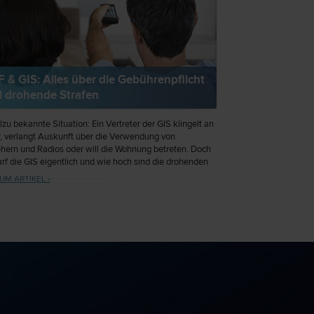
 & GIS: Alles über die Gebührenpflicht
 drohende Strafen
llzu bekannte Situation: Ein Vertreter der GIS klingelt an
r, verlangt Auskunft über die Verwendung von
hern und Radios oder will die Wohnung betreten. Doch
rf die GIS eigentlich und wie hoch sind die drohenden
? In vielen Fällen stellt sich auch die Frage, ob die
UM ARTIKEL ›
inhaber von der Gebühr befreit sind. Die reine Nutzung
s oder Laptops mit Internetanschluss wurde durch eine
tliche Entscheidung von der Gebührenpflicht jedenfalls
nommen.