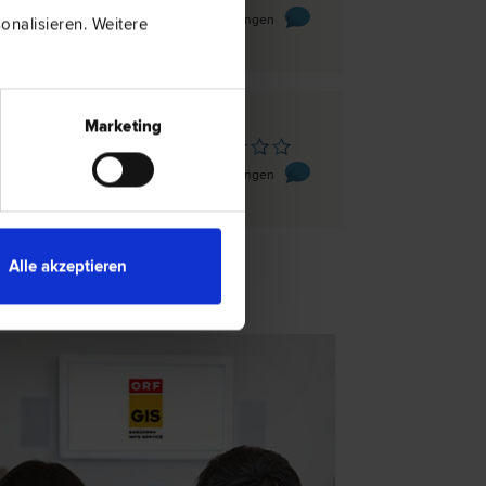
 18
0 Bewertungen
nalisieren. Weitere
Marketing
chdorf/Krems
uer-Straße 7
0 Bewertungen
"
Alle akzeptieren
TSNEWS