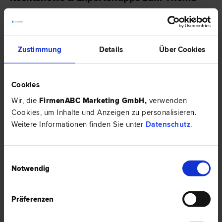
"Arbeitsrecht"
EXPERTENTIPP
Zustimmung
Details
Über Cookies
Cookies
Wir, die
FirmenABC Marketing GmbH
,
verwenden
Cookies, um Inhalte und Anzeigen zu personalisieren.
Weitere Informationen finden Sie unter
Datenschutz
.
Einwilligungsauswahl
Neue Vorgaben zur Übernahme von Bildungskosten im
Notwendig
Arbeitsverhältnis und offene Fragen
Neben neuen Mindestinhalten von Dienstzetteln und Dienstverträgen
wurde eine gänzlich neue Bestimmung zu Aus-, Fort- und
Präferenzen
Weiterbildungen in der EU-Transparenzrichtlinie vom 28.03.2024
eingeführt.