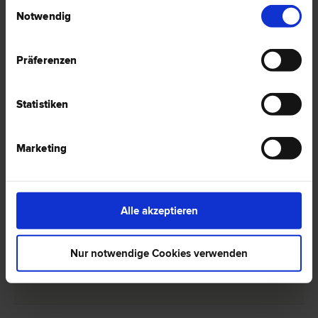
Einwilligungsauswahl
Notwendig
Präferenzen
1 Anwalt -
Italienisch in
Kirchberg/Tirol
Statistiken
Marketing
Dr. Christian LECHLEITNER
Schadenersatz- und Gewährleistungs­recht | Sport­recht |
Verkehrs­recht | Familien­recht | Gesellschafts­recht | Scheidungs­
recht
Alle akzeptieren
6365 Kirchberg/Tirol
Lendstraße 16
Nur notwendige Cookies verwenden
0 Bewertungen