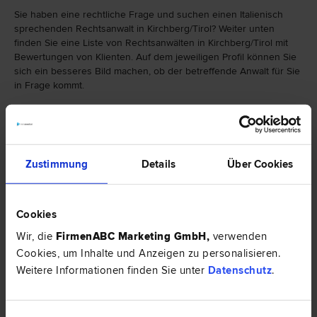
Sie haben eine rechtliche Frage und suchen einen Italienisch
sprechenden Rechtsanwalt in Kirchberg/Tirol? Weiter unten
finden Sie eine Liste von Rechtsanwälten in Kirchberg/Tirol mit
Bewertungen von Klienten. Auf dem jeweiligen Profil können Sie
sich ein besseres Bild machen, ob der betreffende Anwalt für Sie
in Frage kommt.
Falls Sie einen Rechtsanwalt in Kirchberg/Tirol mit einer
bestimmten Spezialisierung suchen, finden Sie hier eine Auswahl
von Rechtsbereichen:
Zustimmung
Details
Über Cookies
Cookies
Wir, die
FirmenABC Marketing GmbH
,
verwenden
Cookies, um Inhalte und Anzeigen zu personalisieren.
Weitere Informationen finden Sie unter
Datenschutz
.