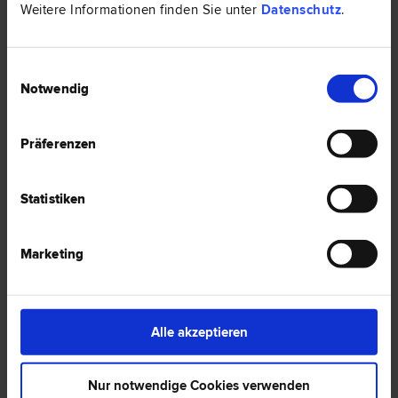
Weitere Informationen finden Sie unter
Datenschutz
.
1 Anwalt -
Französisch in Kirchbach
Einwilligungsauswahl
Notwendig
Präferenzen
Statistiken
Marketing
Mag. Mariella HACKL
Alle akzeptieren
Familien­recht | Verkehrs­recht | Schadenersatz- und
Gewährleistungs­recht | Vertrags­recht | Scheidungs­recht | Straf­
recht | Zivil­recht | Erb­recht
Nur notwendige Cookies verwenden