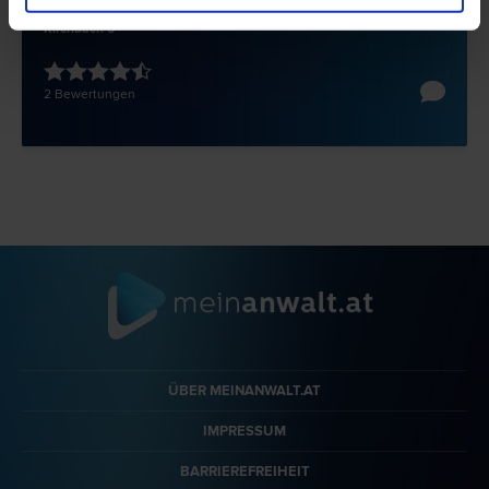
8082 Kirchbach
Kirchbach 5
2 Bewertungen
ÜBER MEINANWALT.AT
IMPRESSUM
BARRIEREFREIHEIT