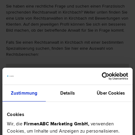
Sie haben eine rechtliche Frage und suchen einen Französisch
sprechenden Rechtsanwalt in Kirchbach? Weiter unten finden Sie
eine Liste von Rechtsanwälten in Kirchbach mit Bewertungen von
Klienten. Auf dem jeweiligen Profil können Sie sich ein besseres
Bild machen, ob der betreffende Anwalt für Sie in Frage kommt.
Falls Sie einen Rechtsanwalt in Kirchbach mit einer bestimmten
Spezialisierung suchen, finden Sie hier eine Auswahl von
Rechtsbereichen:
Zustimmung
Details
Über Cookies
Cookies
Wir, die
FirmenABC Marketing GmbH
,
verwenden
Cookies, um Inhalte und Anzeigen zu personalisieren.