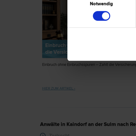
Notwendig
Einbruch ohne Einbruchsspuren – Zahl
die Versicherung?
Einbruch ohne Einbruchsspuren – Zahlt die Versicherun
HIER ZUM ARTIKEL ›
Anwälte in Kaindorf an der Sulm nach Re
Zivilrecht