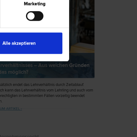
Marketing
Alle akzeptieren
zeitige Auflösung des
rverhältnisses – Aus welchen Gründen
 das möglich?
ätzlich endet das Lehrverhältnis durch Zeitablauf.
h kann das Lehrverhältnis vom Lehrling und auch vom
rechtigten in bestimmten Fällen vorzeitig beendet
n.
UM ARTIKEL ›
ternehmensrecht