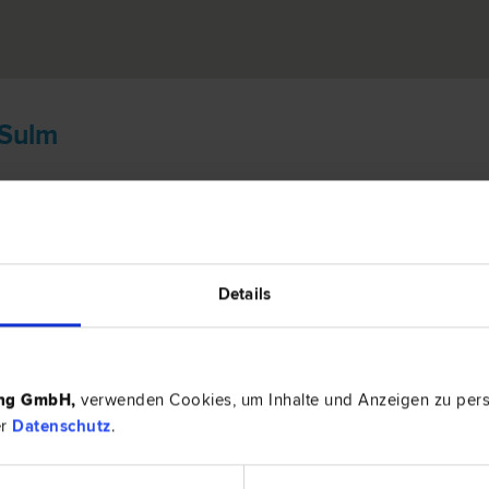
 Sulm
ian KRACHLER
währleistungs­recht | Unternehmens­recht | Vertrags­recht | IT-
Grazerstra
Details
ps
ing GmbH
,
verwenden Cookies, um Inhalte und Anzeigen zu perso
er
Datenschutz
.
RECHTSNEWS
RECH