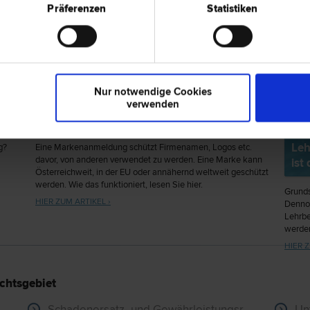
Präferenzen
Statistiken
Nur notwendige Cookies
t
Anmeldung einer Marke in Österreich –
verwenden
Voraussetzungen & Kosten
Vor
Leh
g?
Eine Markenanmeldung schützt Firmenamen, Logos etc.
davor, von anderen verwendet zu werden. Eine Marke kann
ist
Österreichweit, in der EU oder annähernd weltweit geschützt
werden. Wie das funktioniert, lesen Sie hier.
Grunds
HIER ZUM ARTIKEL ›
Dennoc
Lehrbe
werde
HIER Z
chtsgebiet
Schadenersatz- und Gewährleistungsrecht
Un