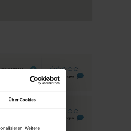
8952 Irdning-Donnersbachtal
Trautenfelserstraße 76/1.Stock
0 Bewertungen
Über Cookies
8952 Irdning-Donnersbachtal
 2/2
0 Bewertungen
nalisieren. Weitere