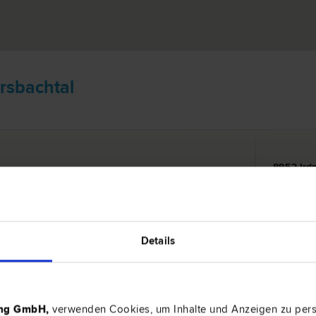
rsbachtal
recht | Vergabe­recht | Verkehrs­recht | Zivil­recht
Details
lka
Hauptplatz
ing GmbH
,
verwenden Cookies, um Inhalte und Anzeigen zu perso