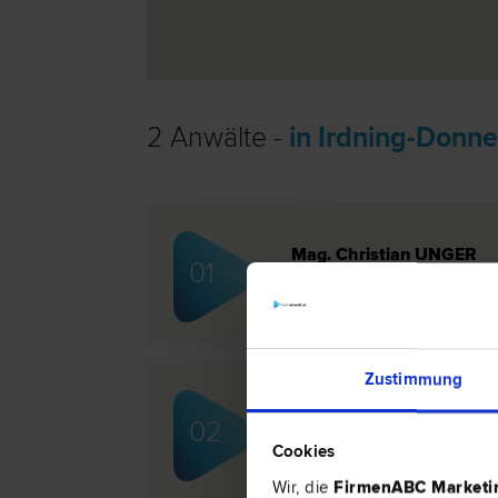
2 Anwälte -
in Irdning-Donne
Mag. Christian UNGER
01
Schadenersatz- und Gewährleistungs­
Zustimmung
Notar Dr. Philipp Schinde
02
Notar
Cookies
Wir, die
FirmenABC Market