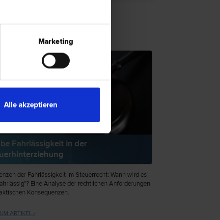
Marketing
TENTIPP
Alle akzeptieren
be Fahrlässigkeit in der
uerhinterziehung
enzen der Fahrlässigkeit im Steuerrecht: Wann wird es
fahrlässig"? Eine Analyse der rechtlichen Anforderungen
aktischen Konsequenzen.
UM ARTIKEL ›