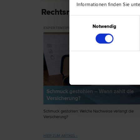
Informationen finden Sie unt
Rechtsnews & Expertentip
Einwilligungsauswahl
Notwendig
EXPERTENTIPP
Schmuck gestohlen – Wann zahlt die
Versicherung?
Schmuck gestohlen: Welche Nachweise verlangt die
Versicherung?
HIER ZUM ARTIKEL ›