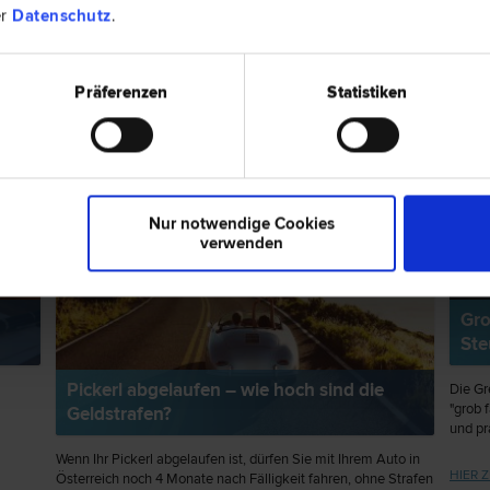
er
Datenschutz
.
ps
Präferenzen
Statistiken
RECHTSNEWS
EXPER
Nur notwendige Cookies
verwenden
Gro
Ste
Pickerl abgelaufen – wie hoch sind die
Die Gr
"grob 
Geldstrafen?
und pr
Wenn Ihr Pickerl abgelaufen ist, dürfen Sie mit Ihrem Auto in
HIER Z
Österreich noch 4 Monate nach Fälligkeit fahren, ohne Strafen