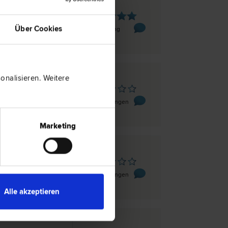
sbruck
. 16
Über Cookies
1 Bewertung
nalisieren. Weitere
sbruck
rstraße 8/DG
0 Bewertungen
Marketing
sbruck
enthalerstraße 4a
0 Bewertungen
Alle akzeptieren