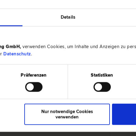
6020 Inn
t | Verfassungs­recht und Grund­rechte | Verwaltungs­recht
Salurnerstr
Details
ing GmbH
,
verwenden Cookies, um Inhalte und Anzeigen zu perso
ER
6020 Inn
er
Datenschutz
.
 | Marken­recht | Verfassungs­recht und Grund­rechte | Patent­
Fallmeraye
Präferenzen
Statistiken
6020 Inn
t | Verfassungs­recht und Grund­rechte | Erb­recht
Tschurtsch
Nur notwendige Cookies
verwenden