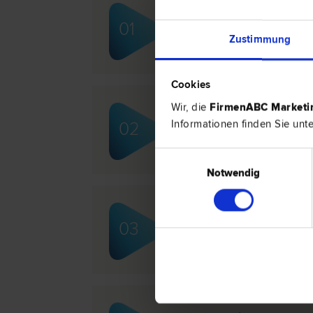
Dr. Andreas BRUGGER
01
Liegenschafts- und Immobilien­rech
Zustimmung
Cookies
Wir, die
FirmenABC Market
DDr. Franz WATSCHING
Informationen finden Sie unt
02
Gesellschafts­recht | Urheber­recht
recht | Bau­recht
Einwilligungsauswahl
Notwendig
Dr. Axel FUITH
03
Liegenschafts- und Immobilien­rech