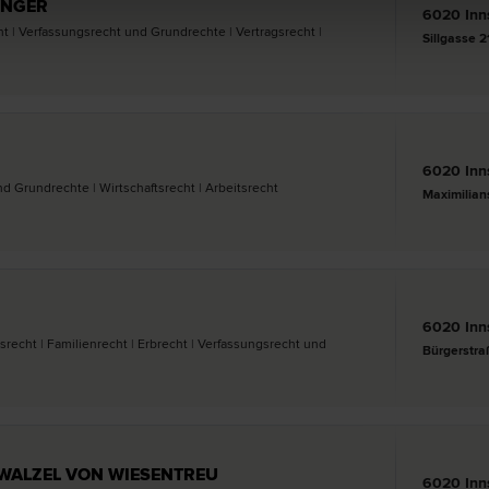
LINGER
6020 Inn
 | Verfassungs­recht und Grund­rechte | Vertrags­recht |
Sillgasse 21
6020 Inn
d Grund­rechte | Wirtschafts­recht | Arbeits­recht
6020 Inn
s­recht | Familien­recht | Erb­recht | Verfassungs­recht und
Bürgerstra
E. WALZEL VON WIESENTREU
6020 Inn