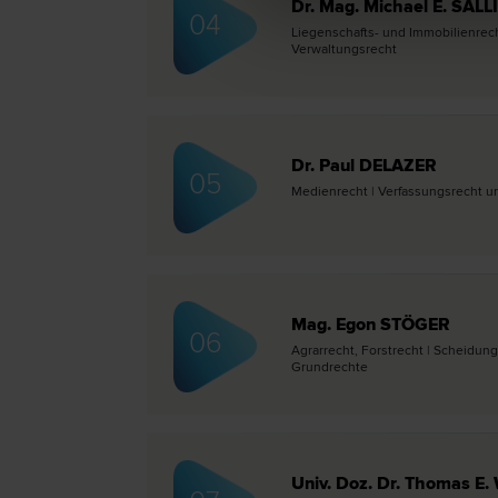
Dr. Mag. Michael E. SAL
04
Liegenschafts- und Immobilien­recht
Verwaltungs­recht
Dr. Paul DELAZER
05
Medien­recht | Verfassungs­recht un
Mag. Egon STÖGER
06
Agrar­recht, Forst­recht | Scheidung
Grund­rechte
Univ. Doz. Dr. Thomas 