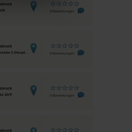
sbruck
/III
0 Bewertungen
sbruck
Maximilianstraße 2 (Hauptpostgebäude)
0 Bewertungen
sbruck
ße 20/P.
0 Bewertungen
sbruck