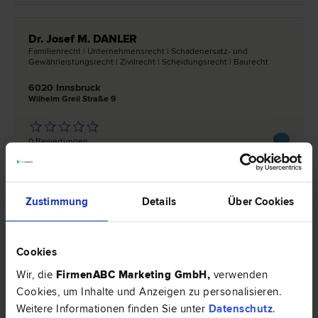
Dr. Josef M. DANLER
Familien­recht | Unternehmens­recht | Schadenersatz- und
Gewährleistungs­recht | Zivil­recht | Scheidungs­recht | Bau­recht
6020 Innsbruck
Wilhelm Greil Straße 9
0 Bewertungen
Zustimmung
Details
Über Cookies
Dr. Josef PFURTSCHELLER
Liegenschafts- und Immobilien­recht | Verwaltungs­recht |
Schadenersatz- und Gewährleistungs­recht
Cookies
6020 Innsbruck
Templstraße 1
Wir, die
FirmenABC Marketing GmbH
,
verwenden
Cookies, um Inhalte und Anzeigen zu personalisieren.
Weitere Informationen finden Sie unter
Datenschutz
.
0 Bewertungen