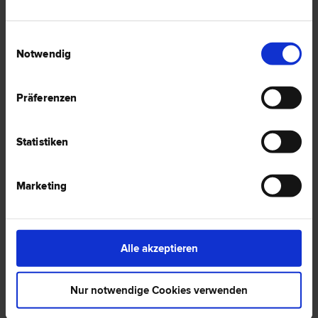
Einwilligungsauswahl
Notwendig
Dr. Karl HEISS
Familien­recht | Liegenschafts- und Immobilien­recht | Miet­recht |
Schadenersatz- und Gewährleistungs­recht | Sport­recht |
Präferenzen
Scheidungs­recht
6020 Innsbruck
Kaiserjägerstraße 4
Statistiken
0 Bewertungen
Marketing
Dr. Klaus PERKTOLD
Alle akzeptieren
Liegenschafts- und Immobilien­recht | Gesellschafts­recht |
Schadenersatz- und Gewährleistungs­recht | Zivil­recht | IT-Recht
Nur notwendige Cookies verwenden
6020 Innsbruck
Museumstraße 1/I