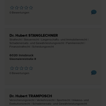
0 Bewertungen
Dr. Hubert STANGLECHNER
Straf­recht | Steuer­recht | Liegenschafts- und Immobilien­recht |
Schadenersatz- und Gewährleistungs­recht | Familien­recht |
Finanzstraf­recht | Scheidungs­recht
6020 Innsbruck
Glasmalereistraße 8
0 Bewertungen
Dr. Hubert TRAMPOSCH
Versicherungs­recht | Verkehrs­recht | Sport­recht | Inkasso- und
Exekutions­recht | Schadenersatz- und Gewährleistungs­recht