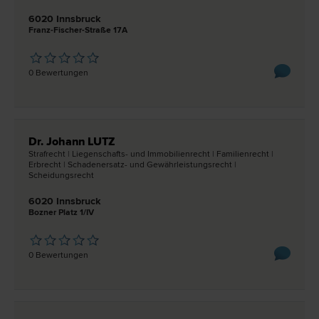
6020 Innsbruck
Franz-Fischer-Straße 17A
0 Bewertungen
Dr. Johann LUTZ
Straf­recht | Liegenschafts- und Immobilien­recht | Familien­recht |
Erb­recht | Schadenersatz- und Gewährleistungs­recht |
Scheidungs­recht
6020 Innsbruck
Bozner Platz 1/IV
0 Bewertungen