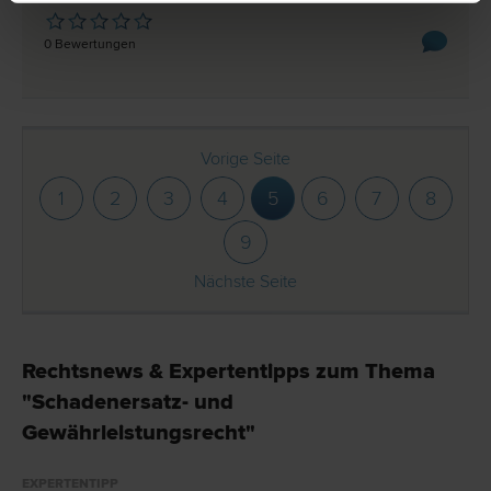
0 Bewertungen
Vorige Seite
1
2
3
4
5
6
7
8
9
Nächste Seite
Rechtsnews & Expertentipps zum Thema
"Schadenersatz- und
Gewährleistungsrecht"
EXPERTENTIPP