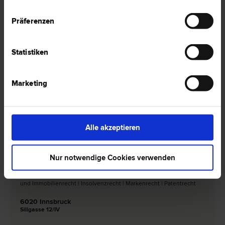
Präferenzen
Dr. Christian ORTNER
Statistiken
Marken­recht | Urheber­recht | Liegenschafts- und Immobilien­recht
| Mediation | Patent­recht
6020 Innsbruck
Marketing
Meinhardstraße 7
0 Bewertungen
Alle akzeptieren
Nur notwendige Cookies verwenden
Dr. Erik KROKER
Urheber­recht | Gesellschafts­recht | Medien­recht | Liegenschafts-
und Immobilien­recht | Insolvenz­recht | Marken­recht | Patent­recht
6020 Innsbruck
Sillgasse 12/IV