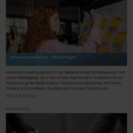
Influencermarketing - Rechtsfragen
Influencermarketing gewinnt in der Werbewirtschaft an Bedeutung. Print
verliert Werbegelder, die in den Online-Topf wandern. In diesem kommt
Influencern große Bedeutung zu. Influencer sind Menschen mit starker
Präsenz in Social Media, die diese dafür nutzen, Produkte und
Dienstleistungen zu vermarkten. Es stellen sich viele Rechtsfragen, wie
HIER ZUM ARTIKEL ›
etwa Trennung von Werbung und redaktionellem Inhalt. Erste
Entscheidungen sind bereits ergangen.
RECHTSNEWS