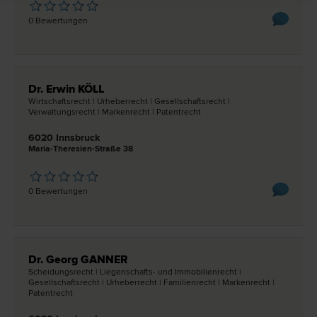
0 Bewertungen
Dr. Erwin KÖLL
Wirtschafts­recht | Urheber­recht | Gesellschafts­recht |
Verwaltungs­recht | Marken­recht | Patent­recht
6020 Innsbruck
Maria-Theresien-Straße 38
0 Bewertungen
Dr. Georg GANNER
Scheidungs­recht | Liegenschafts- und Immobilien­recht |
Gesellschafts­recht | Urheber­recht | Familien­recht | Marken­recht |
Patent­recht