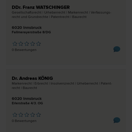
DDr. Franz WATSCHINGER
Gesellschafts­recht | Urheber­recht | Marken­recht | Verfassungs­
recht und Grund­rechte | Patent­recht | Bau­recht
6020 Innsbruck
Fallmerayerstraße 8/DG
0 Bewertungen
Dr. Andreas KÖNIG
Marken­recht | Erb­recht | Insolvenz­recht | Urheber­recht | Patent­
recht | Bau­recht
6020 Innsbruck
Erlerstraße 4/3. OG
0 Bewertungen