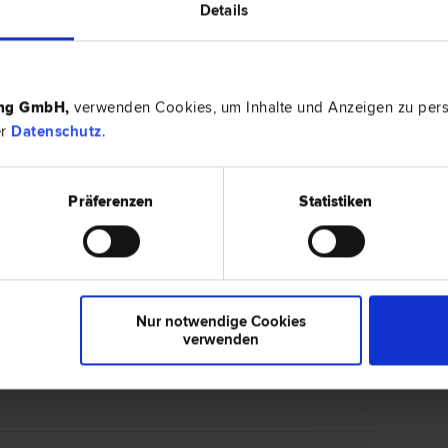
Details
6010 Inn
 | Insolvenz­recht | Verkehrs­recht
Colingasse
ing GmbH
,
verwenden Cookies, um Inhalte und Anzeigen zu perso
er
Datenschutz
.
6020 Inn
Präferenzen
Statistiken
obilien­recht | Bank- und Kapitalmarkt­recht | Wirtschafts­recht
Museumstr
Nur notwendige Cookies
verwenden
6020 Inn
ht | Wohnungseigentums­recht | Vergabe­recht | Bau­recht
Südtirolerp