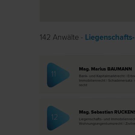
142 Anwälte -
Liegenschafts-
Mag. Marius BAUMANN
11
Bank- und Kapitalmarkt­recht | Erb­r
Immobilien­recht | Schadenersatz- u
recht
Mag. Sebastian RUCKEN
12
Liegenschafts- und Immobilien­rech
Wohnungseigentums­recht | Zivil­r