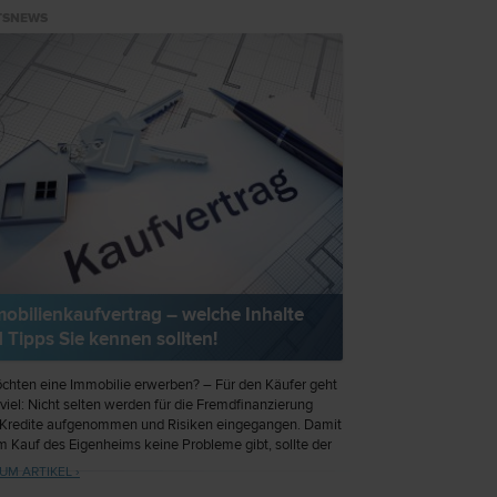
TSNEWS
obilienkaufvertrag – welche Inhalte
 Tipps Sie kennen sollten!
chten eine Immobilie erwerben? – Für den Käufer geht
viel: Nicht selten werden für die Fremdfinanzierung
Kredite aufgenommen und Risiken eingegangen. Damit
m Kauf des Eigenheims keine Probleme gibt, sollte der
rtrag wasserdicht sein. Dieser Artikel möchte Ihnen
UM ARTIKEL ›
Überblick über die wesentlichen Inhalte und Klauseln