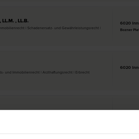
LL.M. , LL.B.
6020 Inn
Immobilien­recht | Schadenersatz- und Gewährleistungs­recht |
Bozner Pla
6020 Inn
fts- und Immobilien­recht | Arzthaftungs­recht | Erb­recht
6020 Inn
nd Immobilien­recht | Internationales Recht | Wirtschaftsstraf­