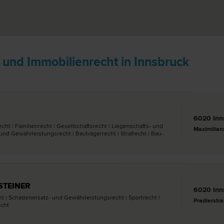
 und Immobilienrecht in Innsbruck
6020 Inn
echt | Familien­recht | Gesellschafts­recht | Liegenschafts- und
Maximilian
nd Gewährleistungs­recht | Bauträger­recht | Straf­recht | Bau­
STEINER
6020 Inn
t | Schadenersatz- und Gewährleistungs­recht | Sport­recht |
Pradlerstr
echt