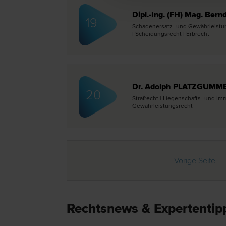
Dipl.-Ing. (FH) Mag. Ber
19
Schadenersatz- und Gewährleistungs
| Scheidungs­recht | Erb­recht
Dr. Adolph PLATZGUMM
20
Straf­recht | Liegenschafts- und Imm
Gewährleistungs­recht
Vorige Seite
Rechtsnews & Expertentip