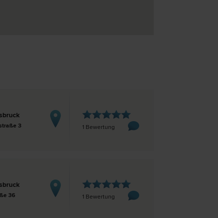
sbruck
straße 3
1 Bewertung
sbruck
aße 36
1 Bewertung