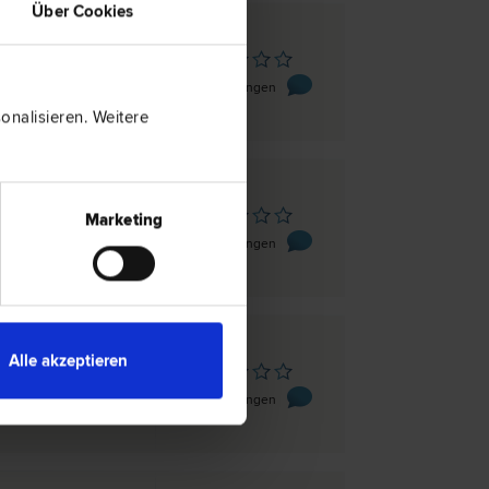
Über Cookies
sbruck
 8/1
0 Bewertungen
nalisieren. Weitere
sbruck
Marketing
aße 28
0 Bewertungen
Alle akzeptieren
sbruck
latz 4
0 Bewertungen