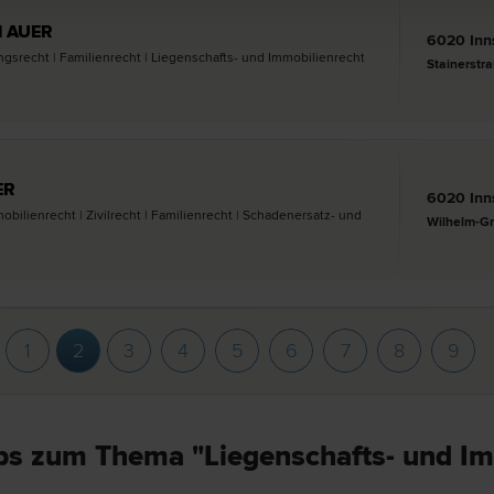
nd AUER
6020 Inn
­recht | Familien­recht | Liegenschafts- und Immobilien­recht
Stainerstr
ER
6020 Inn
obilien­recht | Zivil­recht | Familien­recht | Schadenersatz- und
Wilhelm-Gr
1
2
3
4
5
6
7
8
9
ps zum Thema "Liegenschafts- und Im