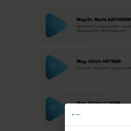
Mag.Dr. Mario KATHREIN, 
13
Kartell­recht | Liegenschafts- und 
Vertrags­recht | Wirtschafts­recht
Mag. Ulrich ORTNER
14
Zivil­recht | Miet­recht | Liegenscha
Mag. Reinhard STER
15
Wirtschafts­recht | Liegenschafts- u
recht