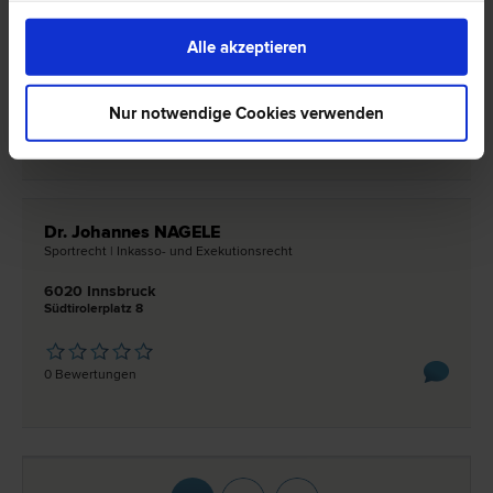
Exekutions­recht | Schadenersatz- und Gewährleistungs­recht
6020 Innsbruck
Alle akzeptieren
Franz-Fischer-Straße 17A
Nur notwendige Cookies verwenden
0 Bewertungen
Dr. Johannes NAGELE
Sport­recht | Inkasso- und Exekutions­recht
6020 Innsbruck
Südtirolerplatz 8
0 Bewertungen