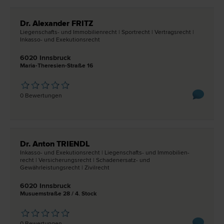
Dr. Alexander FRITZ
Liegenschafts- und Immobilien­recht | Sport­recht | Vertrags­recht |
Inkasso- und Exekutions­recht
6020 Innsbruck
Maria-Theresien-Straße 16
0 Bewertungen
Dr. Anton TRIENDL
Inkasso- und Exekutions­recht | Liegenschafts- und Immobilien­
recht | Versicherungs­recht | Schadenersatz- und
Gewährleistungs­recht | Zivil­recht
6020 Innsbruck
Musuemstraße 28 / 4. Stock
0 Bewertungen