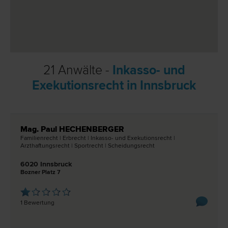
21 Anwälte -
Inkasso- und
Exekutionsrecht in Innsbruck
Mag. Paul HECHENBERGER
Familien­recht | Erb­recht | Inkasso- und Exekutions­recht |
Arzthaftungs­recht | Sport­recht | Scheidungs­recht
6020 Innsbruck
Bozner Platz 7
1 Bewertung