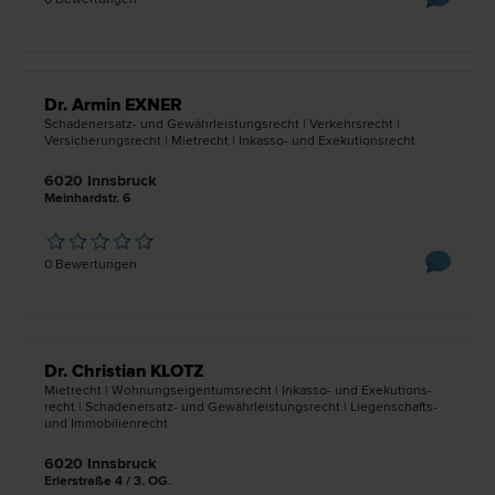
Dr. Armin EXNER
Schadenersatz- und Gewährleistungs­recht | Verkehrs­recht |
Versicherungs­recht | Miet­recht | Inkasso- und Exekutions­recht
6020 Innsbruck
Meinhardstr. 6
0 Bewertungen
Dr. Christian KLOTZ
Miet­recht | Wohnungseigentums­recht | Inkasso- und Exekutions­
recht | Schadenersatz- und Gewährleistungs­recht | Liegenschafts-
und Immobilien­recht
6020 Innsbruck
Erlerstraße 4 / 3. OG.