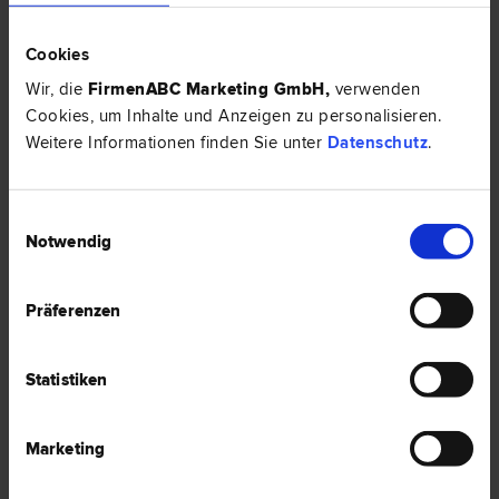
6020 Innsbruck
Glasmalereistraße 1/I
Cookies
Wir, die
FirmenABC Marketing GmbH
,
verwenden
0 Bewertungen
Cookies, um Inhalte und Anzeigen zu personalisieren.
Weitere Informationen finden Sie unter
Datenschutz
.
Dr. Herbert MATZUNSKI
Insolvenz­recht | Inkasso- und Exekutions­recht | Verwaltungs­recht
Einwilligungsauswahl
| Verkehrs­recht | Sport­recht
Notwendig
6020 Innsbruck
Salurner Straße 16/1
Präferenzen
0 Bewertungen
Statistiken
Marketing
Dr. Hubert TRAMPOSCH
Versicherungs­recht | Verkehrs­recht | Sport­recht | Inkasso- und