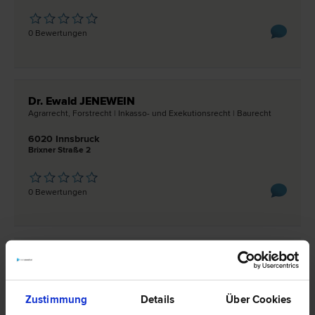
0 Bewertungen
Dr. Ewald JENEWEIN
Agrar­recht, Forst­recht | Inkasso- und Exekutions­recht | Bau­recht
6020 Innsbruck
Brixner Straße 2
0 Bewertungen
Dr. Harald WILLE
Schadenersatz- und Gewährleistungs­recht | Inkasso- und
Exekutions­recht | Bank- und Kapitalmarkt­recht | Verkehrs­recht |
Verwaltungs­recht
Zustimmung
Details
Über Cookies