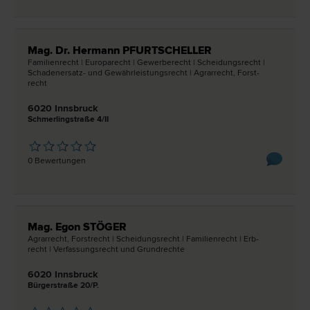
Mag. Dr. Hermann PFURTSCHELLER
Familien­recht | Europa­recht | Gewerbe­recht | Scheidungs­recht |
Schadenersatz- und Gewährleistungs­recht | Agrar­recht, Forst­
recht
6020 Innsbruck
Schmerlingstraße 4/II
0 Bewertungen
Mag. Egon STÖGER
Agrar­recht, Forst­recht | Scheidungs­recht | Familien­recht | Erb­
recht | Verfassungs­recht und Grund­rechte
6020 Innsbruck
Bürgerstraße 20/P.