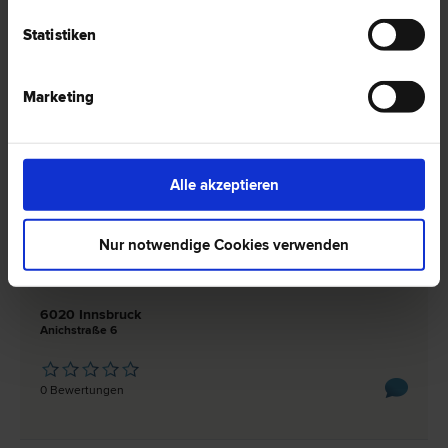
Gesellschafts­recht | Liegenschafts- und Immobilien­recht |
Schadenersatz- und Gewährleistungs­recht | Agrar­recht, Forst­
Statistiken
recht
6020 Innsbruck
Müllerstraße 27
Marketing
0 Bewertungen
Alle akzeptieren
Nur notwendige Cookies verwenden
Dr. Josef KLAUNZER
Steuer­recht | Agrar­recht, Forst­recht | Erb­recht | Urheber­recht |
Finanzstraf­recht | Marken­recht | Patent­recht
6020 Innsbruck
Anichstraße 6
0 Bewertungen