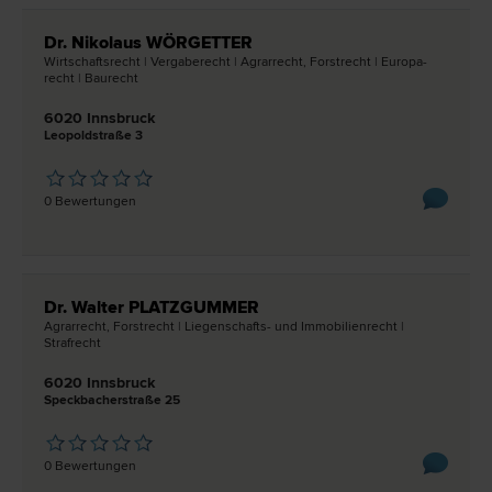
Dr. Nikolaus WÖRGETTER
Wirtschafts­recht | Vergabe­recht | Agrar­recht, Forst­recht | Europa­
recht | Bau­recht
6020 Innsbruck
Leopoldstraße 3
0 Bewertungen
Dr. Walter PLATZGUMMER
Agrar­recht, Forst­recht | Liegenschafts- und Immobilien­recht |
Straf­recht
6020 Innsbruck
Speckbacherstraße 25
0 Bewertungen