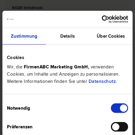
6020 Innsbruck
Brixner Straße 2
0 Bewertungen
Zustimmung
Details
Über Cookies
Cookies
Dr. Herbert PARTL
Familien­recht | Vertrags­recht | Liegenschafts- und Immobilien­
Wir, die
FirmenABC Marketing GmbH
,
verwenden
recht | Agrar­recht, Forst­recht | Scheidungs­recht
Cookies, um Inhalte und Anzeigen zu personalisieren.
6020 Innsbruck
Weitere Informationen finden Sie unter
Datenschutz
.
Innstraße 59 (Stöcklgebäude 1. Stock)
Einwilligungsauswahl
0 Bewertungen
Notwendig
Präferenzen
Dr. Johannes ROILO