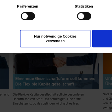
Präferenzen
Statistiken
pps zum Thema "Unternehmensrecht"
EXPERTENTIPP
RECH
Nur notwendige Cookies
verwenden
Unt
Eine neue Gesellschaftsform soll kommen:
Übe
Die Flexible Kapitalgesellschaft
Notare
gen und
Die Flexible Kapitalgesellschaft soll die besonderen
und Ge
Bedürfnisse von Start-Ups befriedigen. Eine erste
von U
Einschätzung, ob das gelingen wird, gibt es hier:
zwinge