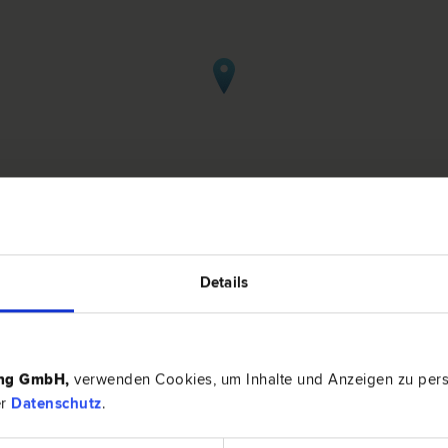
Details
 in Imst
ing GmbH
,
verwenden Cookies, um Inhalte und Anzeigen zu perso
6460 Ims
er
Datenschutz
.
ions­recht | Unternehmens­recht | Wirtschafts­recht | Zivil­recht
Sirapuit 7