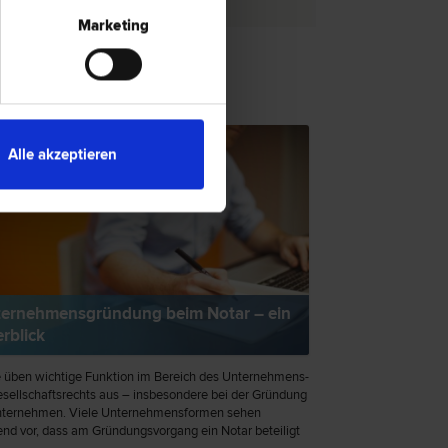
Marketing
TSNEWS
Alle akzeptieren
ernehmensgründung beim Notar – ein
rblick
 üben wichtige Funktion im Bereich des Unternehmens-
sellschaftsrechts aus – insbesondere bei der Gründung
nternehmen. Viele Unternehmensformen sehen
nd vor, dass am Gründungsvorgang ein Notar beteiligt