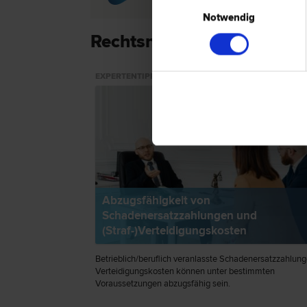
Einwilligungsauswahl
Notwendig
Rechtsnews & Expertenti
EXPERTENTIPP
Abzugsfähigkeit von
Schadenersatzzahlungen und
(Straf-)Verteidigungskosten
Betrieblich/beruflich veranlasste Schadenersatzzahlun
Verteidigungskosten können unter bestimmten
Voraussetzungen abzugsfähig sein.