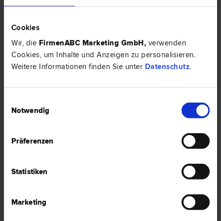
Cookies
3 Anwälte -
Italienisch in Imst
Wir, die
FirmenABC Marketing GmbH
,
verwenden
Cookies, um Inhalte und Anzeigen zu personalisieren.
Weitere Informationen finden Sie unter
Datenschutz
.
Dr. Christian SCHÖFFTHALER
Schadenersatz- und Gewährleistungs­recht | Vertrags­recht | Straf­
Einwilligungsauswahl
recht | Familien­recht | Scheidungs­recht
Notwendig
6460 Imst
Postgasse 9
Präferenzen
0 Bewertungen
Statistiken
Marketing
Dr. Esther PECHTL SCHATZ
Scheidungs­recht | Familien­recht | Erb­recht | Gesellschafts­recht |
Zivil­recht