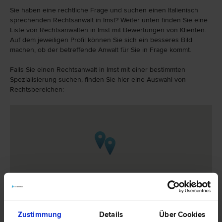
Sie haben eine rechtliche Frage und suchen einen Italienisch
sprechenden Rechtsanwalt in Imst? Weiter unten finden Sie eine
Liste von Rechtsanwälten in Imst mit Bewertungen von Klienten.
Auf dem jeweiligen Profil können Sie sich ein besseres Bild
machen, ob der betreffende Anwalt für Sie in Frage kommt.
Falls Sie einen Rechtsanwalt in Imst mit einer bestimmten
Spezialisierung suchen, finden Sie hier eine Auswahl von
Rechtsbereichen:
Zustimmung
Details
Über Cookies