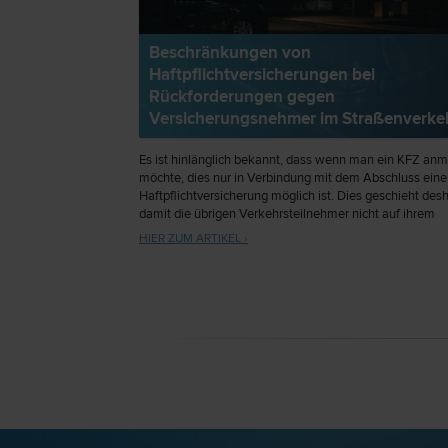
Beschränkungen von
Haftpflichtversicherungen bei
Rückforderungen gegen
Versicherungsnehmer im Straßenverke
Es ist hinlänglich bekannt, dass wenn man ein KFZ an
möchte, dies nur in Verbindung mit dem Abschluss eine
Haftpflichtversicherung möglich ist. Dies geschieht desh
damit die übrigen Verkehrsteilnehmer nicht auf ihrem
Schaden „sitzen bleiben“, wenn ihnen ein anderer – per
HIER ZUM ARTIKEL ›
möglicherweise zahlungsunfähig oder zahlungsunwillig
Verkehrsteilnehmer schuldhaft einen Schaden zufügt.