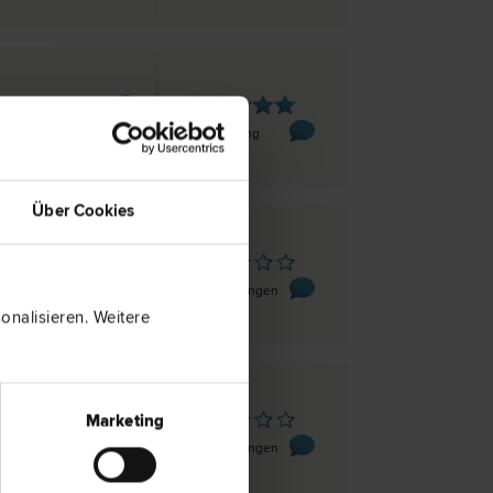
rn
 7
1 Bewertung
Über Cookies
rn
 7
0 Bewertungen
nalisieren. Weitere
rn
Marketing
ße 5/1/11
0 Bewertungen