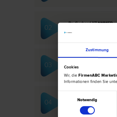
Dr. Gerhard KRAMMER
02
Schadenersatz- und Gewährleistungs
| Scheidungs­recht
Zustimmung
Krammer & Penz Rechtsa
03
Schadenersatz- und Gewährleistungs
Cookies
| Scheidungs­recht
Wir, die
FirmenABC Market
Informationen finden Sie unt
Einwilligungsauswahl
Mag. Johannes POLT
Notwendig
04
Scheidungs­recht | Familien­recht | St