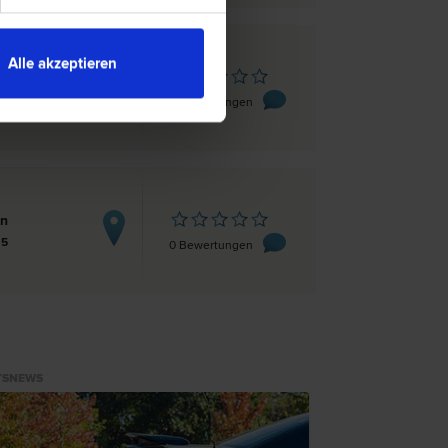
Alle akzeptieren
rn
 7
0 Bewertungen
rn
 5
0 Bewertungen
TSNEWS