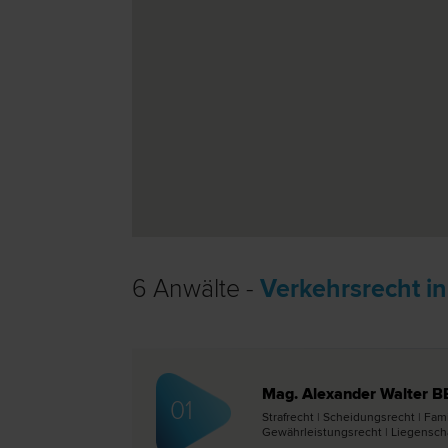
6 Anwälte -
Verkehrsrecht i
Mag. Alexander Walter 
01
Straf­recht | Scheidungs­recht | Fam
Gewährleistungs­recht | Liegenscha