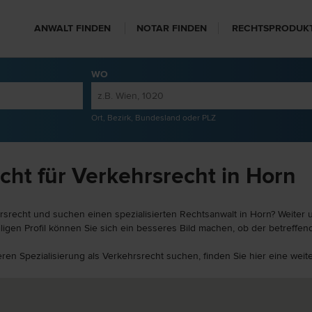
ANWALT FINDEN
NOTAR FINDEN
RECHTSPRODUK
WO
Ort, Bezirk, Bundesland oder PLZ
cht für Verkehrsrecht in Horn
rsrecht und suchen einen spezialisierten Rechtsanwalt in Horn? Weiter u
igen Profil können Sie sich ein besseres Bild machen, ob der betreffend
deren Spezialisierung als Verkehrsrecht suchen, finden Sie hier eine we