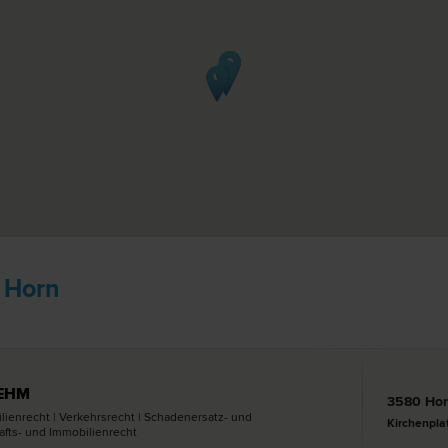
n Horn
BEHM
3580 Ho
ilien­recht | Verkehrs­recht | Schadenersatz- und
Kirchenpla
fts- und Immobilien­recht