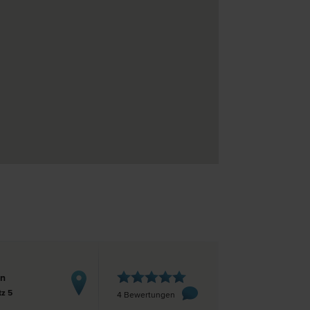
rn
tz 5
4 Bewertungen