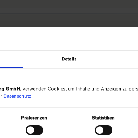
3580 Ho
­recht | Verkehrs­recht | Versicherungs­recht | Familien­recht
Pfarrgasse
Details
nwälte (GbR)
3580 Ho
­recht | Verkehrs­recht | Versicherungs­recht | Familien­recht
Pfarrgasse
ing GmbH
,
verwenden Cookies, um Inhalte und Anzeigen zu perso
er
Datenschutz
.
3580 Ho
Präferenzen
Statistiken
raf­recht | Verkehrs­recht | Zivil­recht
Prager Stra