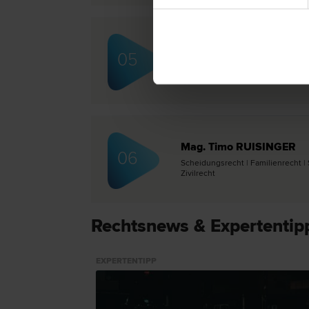
Mag. Philipp PENZ
05
Schadenersatz- und Gewährleistungs
| Erb­recht | Scheidungs­recht
Mag. Timo RUISINGER
06
Scheidungs­recht | Familien­recht 
Zivil­recht
Rechtsnews & Expertentip
EXPERTENTIPP