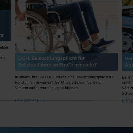
hr
melden
r
OGH: Beleuchtungspflicht für
Ver
alb,
Rollstuhlfahrer im Straßenverkehr?
Ans
sönlich
er –
In einem Urteil des OGH wurde eine Beleuchtungspflicht für
Bei ei
Rollstuhlfahrer verneint. Ein Mitverschulden bei einem
entste
Verkehrsunfall wurde ausgeschlossen.
Versic
Schade
Sie be
HIER ZUM ARTIKEL ›
HIER Z
von Be
auf kö
natürl
Wertm