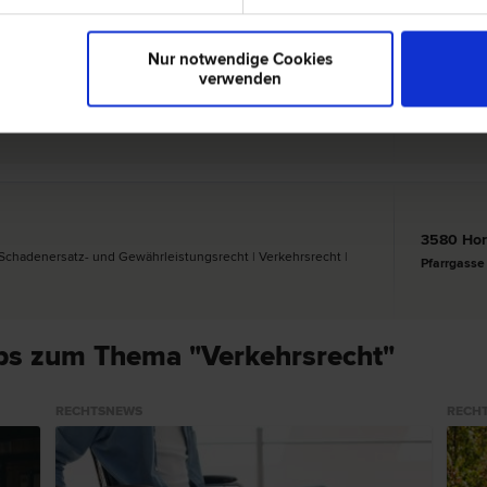
Nur notwendige Cookies
verwenden
3580 Ho
­recht | Verkehrs­recht | Versicherungs­recht | Familien­recht
Pfarrgasse
3580 Ho
| Schadenersatz- und Gewährleistungs­recht | Verkehrs­recht |
Pfarrgasse
ps zum Thema "Verkehrsrecht"
RECHTSNEWS
RECH