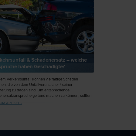
kehrsunfall & Schadenersatz – welche
prüche haben Geschädigte?
nem Verkehrsunfall können vielfältige Schäden
hen, die von dem Unfallverursacher / seiner
herung zu tragen sind. Um entsprechende
nersatzansprüche geltend machen zu können, sollten
reits unmittelbar nach dem Unfall mit dem Sammeln
UM ARTIKEL ›
weisen beginnen. Neben Ersatzansprüchen in Bezug
rperliche Schäden sowie Schmerzensgeld können
ich auch Sachschäden wie Reparaturkosten oder
inderung geltend gemachte werden.