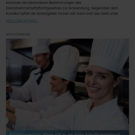
kommen die besonderen Bestimmungen des
Dienstnehmerhaftpflichtgesetzes zur Anwendung. Gegenüber dem
Kunden haftet der Arbeitgeber immer voll, kann sich das Geld unter
Umständen aber vom Arbeitnehmer zurückholen. Wie viel der
HIER ZUM ARTIKEL ›
Arbeitnehmer für Fehler wirklich zahlen muss, hängt insbesondere davon
ab, ob zB eine entschuldbare Fehlleistung vorliegt oder grobe
RECHTSNEWS
Fahrlässigkeit.
Kollektivvertrag: Wann gilt er für mein Arbeitsverhältnis?