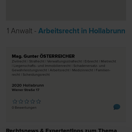
1 Anwalt -
Arbeitsrecht in Hollabrunn
Mag. Gunter ÖSTERREICHER
Zivil­recht | Straf­recht | Verwaltungsstraf­recht | Erb­recht | Miet­recht
| Liegenschafts- und Immobilien­recht | Schadenersatz- und
Gewährleistungs­recht | Arbeits­recht | Medizin­recht | Familien­
recht | Scheidungs­recht
2020 Hollabrunn
Wiener Straße 17
0 Bewertungen
Rechtsnews & Expertentipps zum Thema