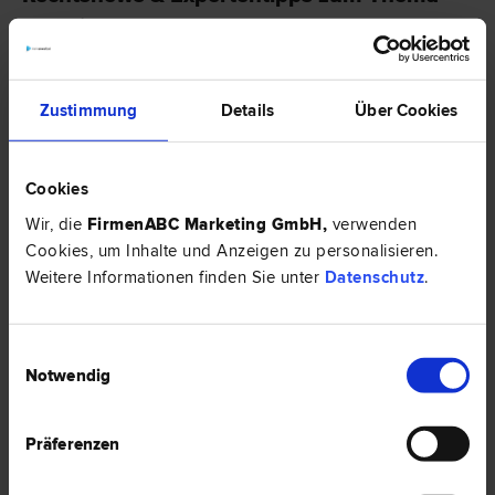
"Arbeitsrecht"
EXPERTENTIPP
Zustimmung
Details
Über Cookies
Cookies
Wir, die
FirmenABC Marketing GmbH
,
verwenden
Cookies, um Inhalte und Anzeigen zu personalisieren.
Weitere Informationen finden Sie unter
Datenschutz
.
Einwilligungsauswahl
Neue Vorgaben zur Übernahme von Bildungskosten im
Notwendig
Arbeitsverhältnis und offene Fragen
Neben neuen Mindestinhalten von Dienstzetteln und Dienstverträgen
wurde eine gänzlich neue Bestimmung zu Aus-, Fort- und
Präferenzen
Weiterbildungen in der EU-Transparenzrichtlinie vom 28.03.2024
eingeführt.