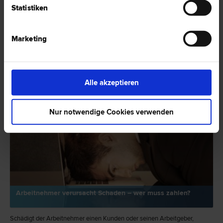
HIER ZUM ARTIKEL ›
Statistiken
RECHTSNEWS
Marketing
Alle akzeptieren
Nur notwendige Cookies verwenden
Arbeitnehmer verursacht Schaden – wer muss zahlen?
Schädigt der Arbeitnehmer einen Kunden oder seinen Arbeitgeber,