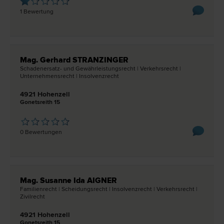
1 Bewertung
Mag. Gerhard STRANZINGER
Schadenersatz- und Gewährleistungs­recht | Verkehrs­recht |
Unternehmens­recht | Insolvenz­recht
4921 Hohenzell
Gonetsreith 15
0 Bewertungen
Mag. Susanne Ida AIGNER
Familien­recht | Scheidungs­recht | Insolvenz­recht | Verkehrs­recht |
Zivil­recht
4921 Hohenzell
Gonetsreith 15