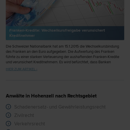
Franken-Kredite: Wechselkursfreigabe verunsichert
Kreditnehmer
Die Schweizer Nationalbank hat am 15.1.2015 die Wechselkursbindung
des Franken an den Euro aufgegeben. Die Aufwertung des Franken
führte zu einer starken Verteuerung der aushaftenden Franken-Kredite
und verunsichert Kreditnehmern. Es wird befürchtet, dass Banken
Zwangskonvertierungen vornehmen oder Nachbesicherungen einfordern
HIER ZUM ARTIKEL ›
könnten. Zudem werden auch die in vielen Fällen vereinbarten Stop-Loss
Klauseln zum Problem.
Anwälte in Hohenzell nach Rechtsgebiet
Schadenersatz- und Gewährleistungsrecht
Zivilrecht
Verkehrsrecht