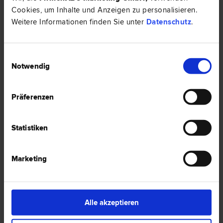
Cookies, um Inhalte und Anzeigen zu personalisieren.
Einbruch ohne Einbruchsspuren – Zahlt die Versicherung?
Weitere Informationen finden Sie unter
Datenschutz
.
Einwilligungsauswahl
HIER ZUM ARTIKEL ›
Notwendig
RECHTSNEWS
Präferenzen
Statistiken
Marketing
Alle akzeptieren