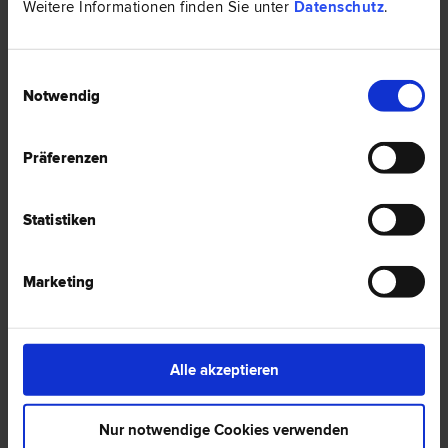
Weitere Informationen finden Sie unter
Datenschutz
.
Einwilligungsauswahl
2 Notare -
Notar in Herzogenburg
Notwendig
Präferenzen
Notar Dr. Harald Gruber
Notar
Statistiken
3130 Herzogenburg
Rathausplatz 10
Marketing
0 Bewertungen
Alle akzeptieren
Notar Dr. Ludwig Kirner
Notar
Nur notwendige Cookies verwenden