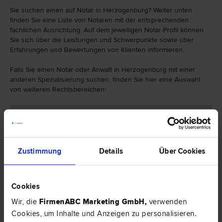
Sie suchen einen auf Notar in Herzogenburg? Weiter unten
finden Sie eine Liste von Notaren mit der entsprechenden
fachlichen Ausrichtung. Auf dem jeweiligen Notar-Profil können
Sie sich über die Leistungen und Schwerpunkte sowie über
Erfahrungen und Bewertungen von Klienten informieren.
Falls Sie einen Notar oder Anwalt in Herzogenburg mit einer
anderen Spezialisierung suchen, finden Sie hier eine Auswahl
von weiteren Rechtsbereichen:
Zustimmung
Details
Über Cookies
Cookies
Wir, die
FirmenABC Marketing GmbH
,
verwenden
Cookies, um Inhalte und Anzeigen zu personalisieren.