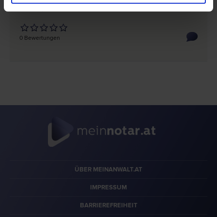
3130 Herzogenburg
Rathausplatz 10
0 Bewertungen
ÜBER MEINANWALT.AT
IMPRESSUM
BARRIEREFREIHEIT