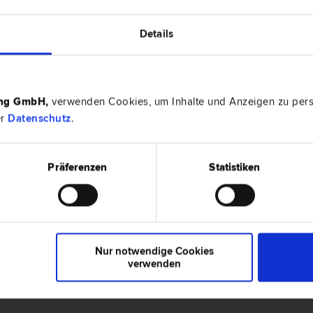
Details
ÖFER
8230 Har
recht | Familien­recht | Schadenersatz- und Gewährleistungs­
Baumschul
t
ing GmbH
,
verwenden Cookies, um Inhalte und Anzeigen zu perso
er
Datenschutz
.
8230 Har
Präferenzen
Statistiken
Straf­recht | Verkehrs­recht | Verwaltungs­recht
Ferdinand-
Nur notwendige Cookies
verwenden
8230 Har
ewährleistungs­recht
Schildbach