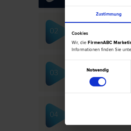
Zustimmung
Mag. Claus SCHÜTZENH
02
Verkehrs­recht | Verwaltungsstraf­
Cookies
recht | Straf­recht | Scheidungs­rech
Wir, die
FirmenABC Market
Informationen finden Sie unt
Einwilligungsauswahl
Dr. Christian STROBL
Notwendig
03
Scheidungs­recht | Familien­recht | 
Mag. Dieter REßLER
04
Straf­recht | Schadenersatz- und G