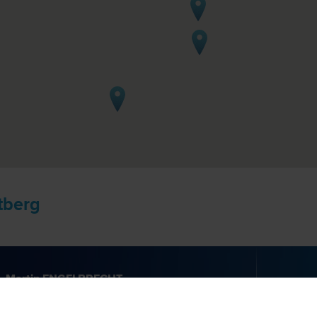
rtberg
. Martin ENGELBRECHT
3100 St. 
recht | Datenschutz­recht | Internet­recht | Zivil­recht
Andreas-Ho