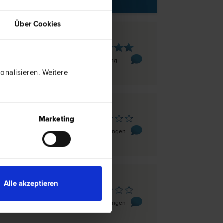
Über Cookies
tberg
gasse 5
1 Bewertung
nalisieren. Weitere
tberg
Marketing
Leihs-Straße 5/1
0 Bewertungen
Alle akzeptieren
tberg
 111
0 Bewertungen