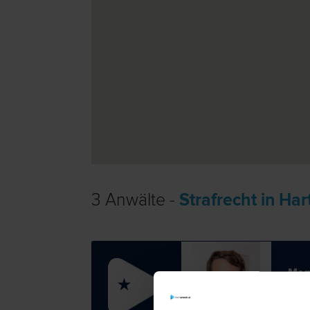
3 Anwälte -
Strafrecht in Ha
Mag
★
Straf­