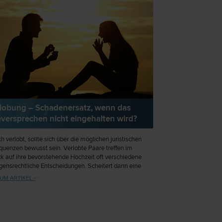
lobung – Schadenersatz, wenn das
versprechen nicht eingehalten wird?
ch verlobt, sollte sich über die möglichen juristischen
uenzen bewusst sein. Verlobte Paare treffen im
ck auf ihre bevorstehende Hochzeit oft verschiedene
ensrechtliche Entscheidungen. Scheitert dann eine
ung, kann dies Schadensersatzforderungen nach sich
UM ARTIKEL ›
.