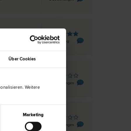
tberg
gasse 5
1 Bewertung
Über Cookies
tberg
Leihs-Straße 5/1
0 Bewertungen
nalisieren. Weitere
Marketing
tberg
traße 23
0 Bewertungen