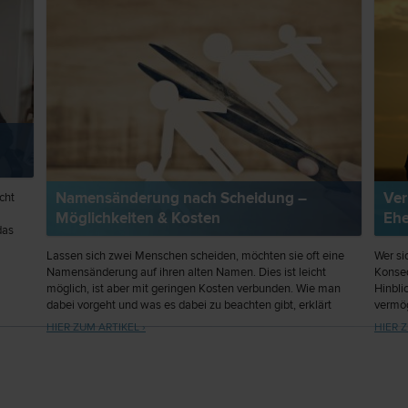
Namensänderung nach Scheidung –
Ver
cht
Möglichkeiten & Kosten
Ehe
das
Lassen sich zwei Menschen scheiden, möchten sie oft eine
Wer si
Namensänderung auf ihren alten Namen. Dies ist leicht
Konseq
möglich, ist aber mit geringen Kosten verbunden. Wie man
Hinbli
dabei vorgeht und was es dabei zu beachten gibt, erklärt
vermög
dieser Artikel.
Verlob
HIER ZUM ARTIKEL ›
HIER Z
ziehen