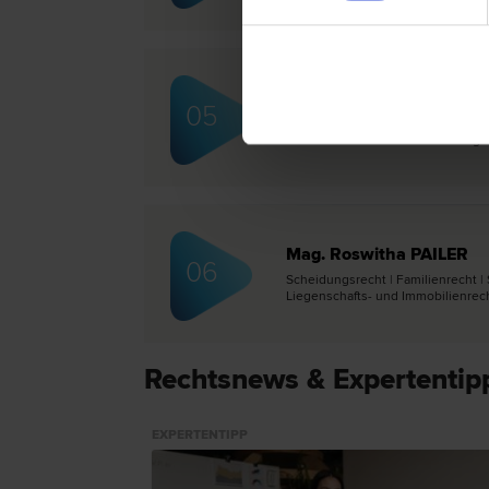
Mag. Bertram SCHNEEB
05
Insolvenz­recht | Inkasso- und Exek
recht | Familien­recht | Scheidungs­
Mag. Roswitha PAILER
06
Scheidungs­recht | Familien­recht 
Liegenschafts- und Immobilien­rec
Rechtsnews & Expertentip
EXPERTENTIPP