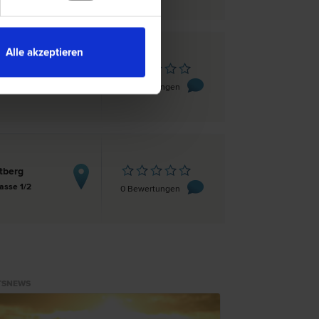
Alle akzeptieren
tberg
traße 54
0 Bewertungen
tberg
asse 1/2
0 Bewertungen
TSNEWS