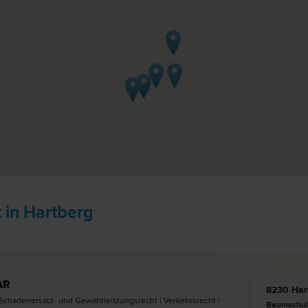
 in Hartberg
AR
8230 Har
| Schadenersatz- und Gewährleistungs­recht | Verkehrs­recht |
Baumschul