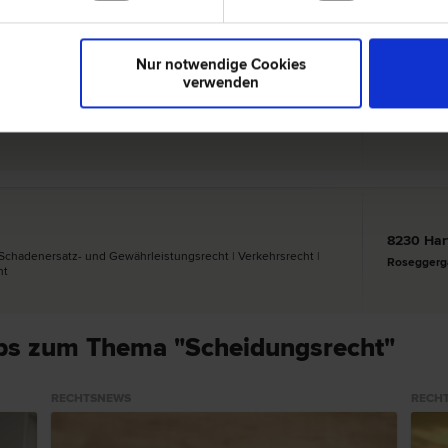
Nur notwendige Cookies
verwenden
ERGER
8230 Har
utions­recht | Verkehrs­recht | Liegenschafts- und Immobilien­
Ressavars
recht
8230 Har
| Schadenersatz- und Gewährleistungs­recht | Verkehrs­recht |
Roseggerg
ht
ps zum Thema "Scheidungsrecht"
RECHTSNEWS
RECH