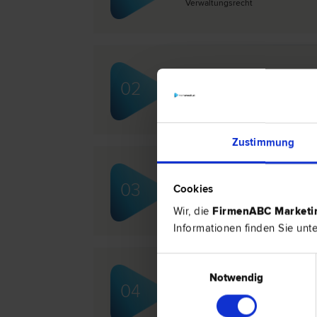
Verwaltungs­recht
Mag. Claus SCHÜTZENH
02
Verkehrs­recht | Verwaltungsstraf­
recht | Straf­recht | Scheidungs­rech
Zustimmung
Dr. Christian STROBL
03
Cookies
Scheidungs­recht | Familien­recht | 
Wir, die
FirmenABC Market
Informationen finden Sie unt
Einwilligungsauswahl
Notwendig
Kulac & Partner Rechtsa
04
Schadenersatz- und Gewährleistungs
Arbeits­recht | Liegenschafts- und 