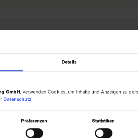
ÖFER
8230 Har
recht | Familien­recht | Schadenersatz- und Gewährleistungs­
Baumschul
t
Details
8230 Har
Straf­recht | Verkehrs­recht | Verwaltungs­recht
Ferdinand-
ing GmbH
,
verwenden Cookies, um Inhalte und Anzeigen zu perso
er
Datenschutz
.
Präferenzen
Statistiken
nwälte
8230 Har
­recht | Familien­recht | Scheidungs­recht | Verkehrs­recht |
Ressavars
Immobilien­recht | Inkasso- und Exekutions­recht | Bau­recht