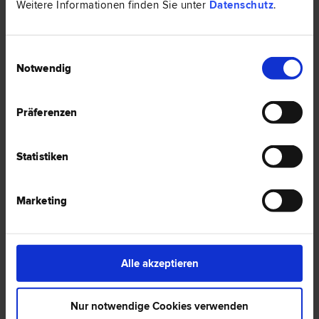
Weitere Informationen finden Sie unter
Datenschutz
.
Einwilligungsauswahl
2 Notare -
Notar in Hartberg
Notwendig
Präferenzen
Notar Dr. Christoph Raimann
Notar
Statistiken
8230 Hartberg
Michaeligasse 38
Marketing
0 Bewertungen
Alle akzeptieren
Notar Mag. Marcella Handl
Notar
Nur notwendige Cookies verwenden