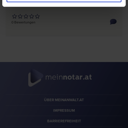
8230 Hartberg
Rochusplatz 3
0 Bewertungen
ÜBER MEINANWALT.AT
IMPRESSUM
BARRIEREFREIHEIT