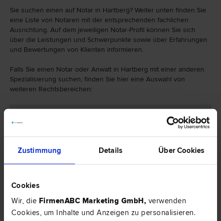
Sie suchen einen auf Notar in Hartberg? Weiter unten finden Sie
eine Liste von Notaren mit der entsprechenden fachlichen
Ausrichtung. Auf dem jeweiligen Notar-Profil können Sie sich
über die Leistungen und Schwerpunkte sowie über Erfahrungen
und Bewertungen von Klienten informieren.
Falls Sie einen Notar oder Anwalt in Hartberg mit einer anderen
Spezialisierung suchen, finden Sie hier eine Auswahl von
weiteren Rechtsbereichen:
Zustimmung
Details
Über Cookies
Cookies
Wir, die
FirmenABC Marketing GmbH
,
verwenden
Cookies, um Inhalte und Anzeigen zu personalisieren.