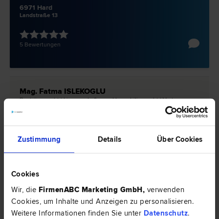
6971 Hard
Landstraße 13
5 Bewertungen
Mag. Fatma ISLEKOGLU
Bauträger­recht | Liegenschafts- und Immobilien­recht | Vertrags­
recht | Verwaltungs­recht | Zivil­recht
6971 Hard
Landstrasse 13
Zustimmung
Details
Über Cookies
2 Bewertungen
Cookies
Wir, die
FirmenABC Marketing GmbH
,
verwenden
Rechtsnews & Expertentipps zum Thema
Cookies, um Inhalte und Anzeigen zu personalisieren.
Weitere Informationen finden Sie unter
Datenschutz
.
"Vertragsrecht"