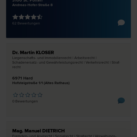
3100 St. Pölten
Andreas-Hofer-Straße 8
62 Bewertungen
Dr. Martin KLOSER
Liegenschafts- und Immobilien­recht | Arbeits­recht |
Schadenersatz- und Gewährleistungs­recht | Verkehrs­recht | Straf­
recht
6971 Hard
Hofsteigstraße 1/1 (Altes Rathaus)
0 Bewertungen
Mag. Manuel DIETRICH
Fremden- und Asyl­recht | Sozial­recht | Straf­recht | Verwaltungs­