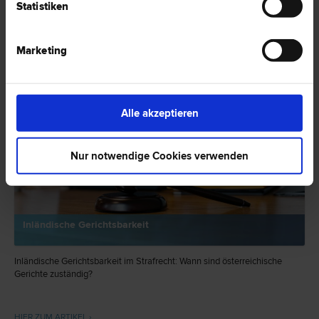
Statistiken
"Strafrecht"
Marketing
EXPERTENTIPP
Alle akzeptieren
Nur notwendige Cookies verwenden
Inländische Gerichtsbarkeit
Inländische Gerichtsbarkeit im Strafrecht: Wann sind österreichische
Gerichte zuständig?
HIER ZUM ARTIKEL ›