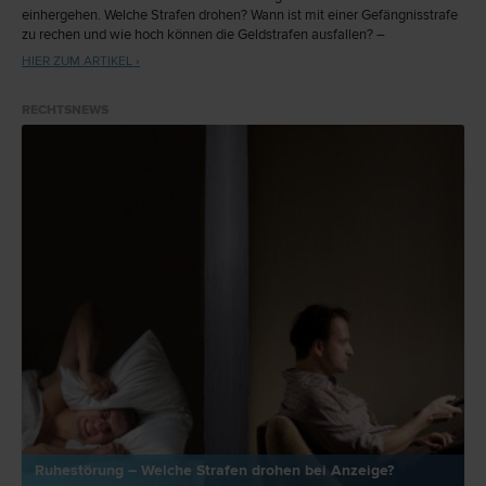
einhergehen. Welche Strafen drohen? Wann ist mit einer Gefängnisstrafe
zu rechen und wie hoch können die Geldstrafen ausfallen? –
meinanwalt.at klärt auf.
HIER ZUM ARTIKEL ›
RECHTSNEWS
Ruhestörung – Welche Strafen drohen bei Anzeige?