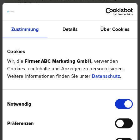
recht | Zivil­recht
6971 Hard
In der Wirke 3/13
Zustimmung
Details
Über Cookies
0 Bewertungen
Cookies
Wir, die
FirmenABC Marketing GmbH
,
verwenden
Cookies, um Inhalte und Anzeigen zu personalisieren.
Mag. Matthias KUCERA
Familien­recht | Gesellschafts­recht | Liegenschafts- und
Weitere Informationen finden Sie unter
Datenschutz
.
Immobilien­recht | Straf­recht | Verkehrs­recht | Scheidungs­recht
6971 Hard
Hofsteigstrasse 89
Einwilligungsauswahl
Notwendig
0 Bewertungen
Präferenzen
Rechtsnews & Expertentipps zum Thema