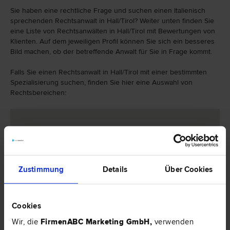
Sie haben eine rechtliche Frage und suchen einen Italienisch
sprechenden Rechtsanwalt in Hall/Tirol? Weiter unten finden Sie
eine Liste von Rechtsanwälten in Hall/Tirol mit Bewertungen von
Klienten. Auf dem jeweiligen Profil können Sie sich ein besseres
Bild machen, ob der betreffende Anwalt für Sie in Frage kommt.
Falls Sie einen Rechtsanwalt in Hall/Tirol mit einer bestimmten
Spezialisierung suchen, finden Sie hier eine Auswahl von
Rechtsbereichen:
Zustimmung
Details
Über Cookies
Cookies
Wir, die
FirmenABC Marketing GmbH
,
verwenden