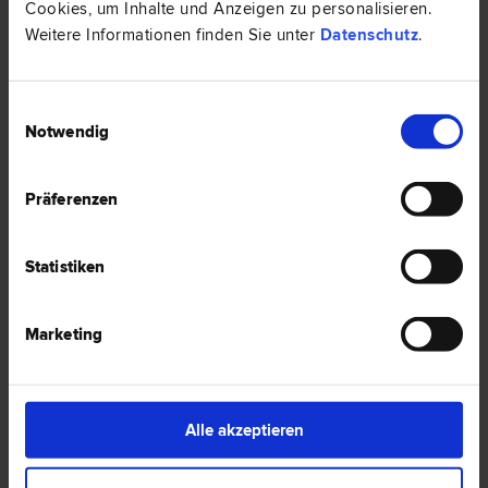
Cookies, um Inhalte und Anzeigen zu personalisieren.
Weitere Informationen finden Sie unter
Datenschutz
.
2 Anwälte -
Italienisch in Hall/Tirol
Einwilligungsauswahl
Notwendig
Mag. Hansjörg WAIZER LL.M.
Präferenzen
Schadenersatz- und Gewährleistungs­recht | Verkehrs­recht | Zivil­
recht | Insolvenz­recht
6060 Hall/Tirol
Statistiken
Pfarrplatz 4
Marketing
1 Bewertung
Alle akzeptieren
Mag.rer.soc.oec. Mag.Dr. Christina
HASLWANTER