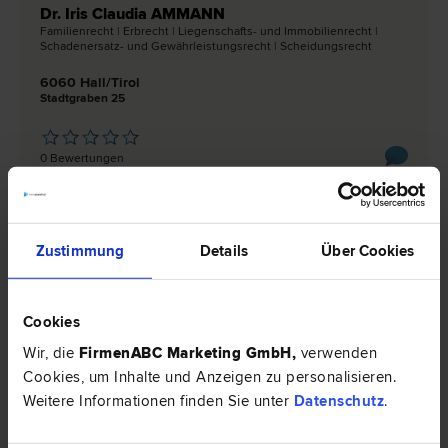
Dr. Iris Claudia AMMANN
Familien­recht | Erb­recht | Liegenschafts- und Immobilien­recht |
Schadenersatz- und Gewährleistungs­recht | Scheidungs­recht
6060 Hall/Tirol
Stadtgraben 25
0 Bewertungen
Rechtsnews & Expertentipps zum Thema
Zustimmung
Details
Über Cookies
"Familienrecht"
EXPERTENTIPP
Cookies
Wir, die
FirmenABC Marketing GmbH
,
verwenden
Cookies, um Inhalte und Anzeigen zu personalisieren.
Weitere Informationen finden Sie unter
Datenschutz
.