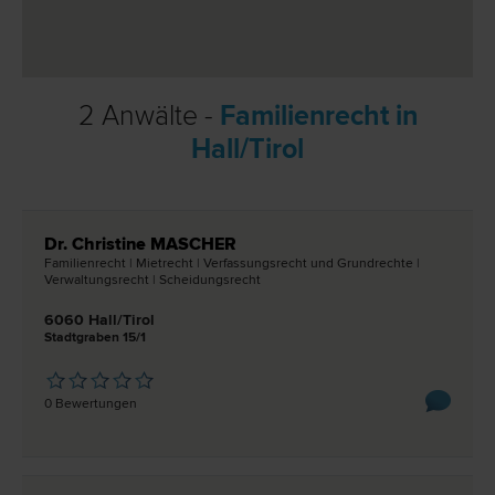
2 Anwälte -
Familienrecht in
Hall/Tirol
Dr. Christine MASCHER
Familien­recht | Miet­recht | Verfassungs­recht und Grund­rechte |
Verwaltungs­recht | Scheidungs­recht
6060 Hall/Tirol
Stadtgraben 15/1
0 Bewertungen