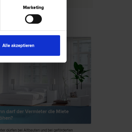
Marketing
TSNEWS
Alle akzeptieren
n darf der Vermieter die Miete
öhen?
ter dürfen bei Altbauten und bei geförderten