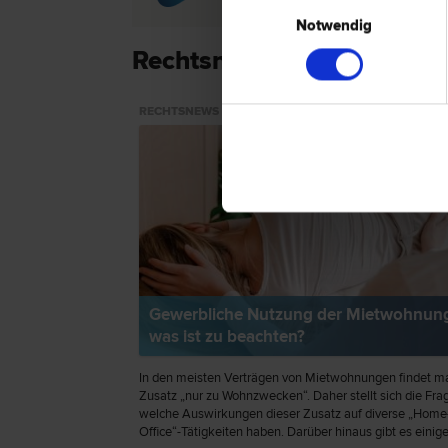
Einwilligungsauswahl
Notwendig
Rechtsnews & Expertentip
RECHTSNEWS
Gewerbliche Nutzung der Mietwohnun
was ist zu beachten?
In den meisten Verträgen von Mietwohnungen findet m
Zusatz „nur zu Wohnzwecken“. Daher stellt sich die Fra
welche Auswirkungen dieser Zusatz auf diverse „Home
Office“-Tätigkeiten haben. Darüber hinaus gibt es einig