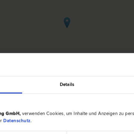
Details
burg
ing GmbH
,
verwenden Cookies, um Inhalte und Anzeigen zu perso
R
2410 Hai
er
Datenschutz
.
obilien­recht | Inkasso- und Exekutions­recht | Verkehrs­recht
Wiener Str