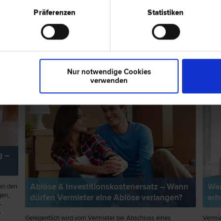
Präferenzen
Statistiken
ps zum Thema "Mietrecht"
RECHTSNEWS
RECH
Nur notwendige Cookies
verwenden
g –
Ablöse & Investitionskostenersatz – Wann
Wan
an den
gen,
dürfen Vermieter eine Ablöse verlangen?
erh
-
e
Gelegentlich wird vom Vermieter bei Abschluss eines
Vermie