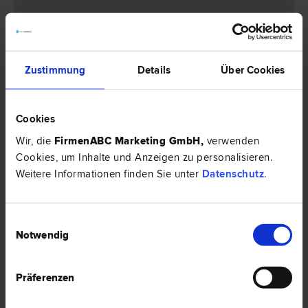
Zustimmung
Details
Über Cookies
1 Anwalt -
Verwaltungsrecht in
Haid/Ansfelden
Cookies
Wir, die
FirmenABC Marketing GmbH
,
verwenden
Cookies, um Inhalte und Anzeigen zu personalisieren.
Weitere Informationen finden Sie unter
Datenschutz
.
Mag. Doris RIEDLER
Zivil­recht | Straf­recht | Verwaltungs­recht | Familien­recht |
Scheidungs­recht | Vertrags­recht | Verfassungs­recht und Grund­
rechte
Einwilligungsauswahl
4053 Haid/Ansfelden
Notwendig
Hauptplatz 41
Präferenzen
0 Bewertungen