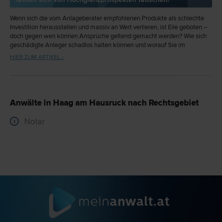
Wenn sich die vom Anlageberater empfohlenen Produkte als schlechte
Investition herausstellen und massiv an Wert verlieren, ist Eile geboten –
doch gegen wen können Ansprüche geltend gemacht werden? Wie sich
geschädigte Anleger schadlos halten können und worauf Sie im
Anlagegespräch achten sollten, erklärt Rechtsanwalt und Anlegerschutz-
HIER ZUM ARTIKEL ›
Experte Mag. Arno F. Likar LL.M. (LSE), Partner der Rechtsanwaltskanzlei
LIKAR im Interview.
Anwälte in Haag am Hausruck nach Rechtsgebiet
Notar