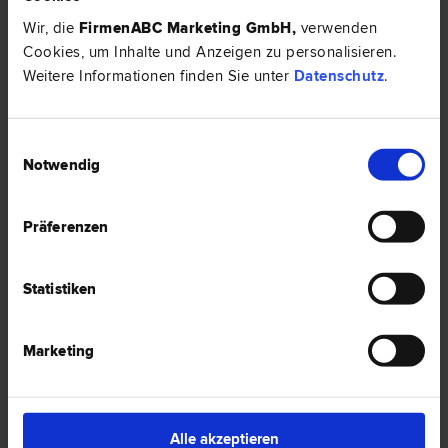
Wir, die
FirmenABC Marketing GmbH
,
verwenden
Cookies, um Inhalte und Anzeigen zu personalisieren.
HIER ZUM ARTIKEL ›
Weitere Informationen finden Sie unter
Datenschutz
.
EXPERTENTIPP
Einwilligungsauswahl
Notwendig
Präferenzen
Statistiken
Marketing
Neue Vorgaben zur Übernahme von Bildungskosten im
Arbeitsverhältnis und offene Fragen
Neben neuen Mindestinhalten von Dienstzetteln und Dienstverträgen
Alle akzeptieren
wurde eine gänzlich neue Bestimmung zu Aus-, Fort- und