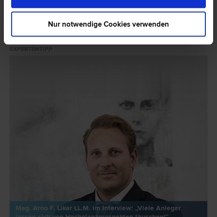
Weiterbildungen in der EU-Transparenzrichtlinie vom 28.03.2024
eingeführt.
Nur notwendige Cookies verwenden
HIER ZUM ARTIKEL ›
EXPERTENTIPP
Mag. Arno F. Likar LL.M. im Interview: „Viele Anleger
lassen sich von Hochglanzprospekten täuschen!“