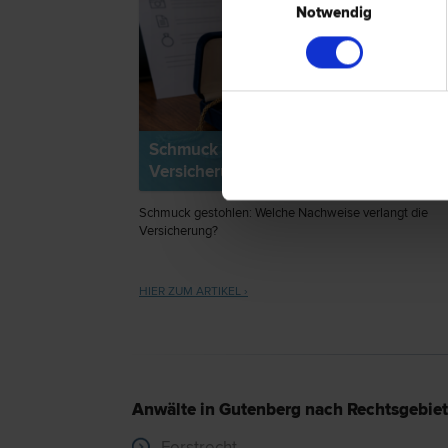
Notwendig
Schmuck gestohlen – Wann zahlt die
Versicherung?
Schmuck gestohlen: Welche Nachweise verlangt die
Versicherung?
HIER ZUM ARTIKEL ›
Anwälte in Gutenberg nach Rechtsgebiet
Forstrecht