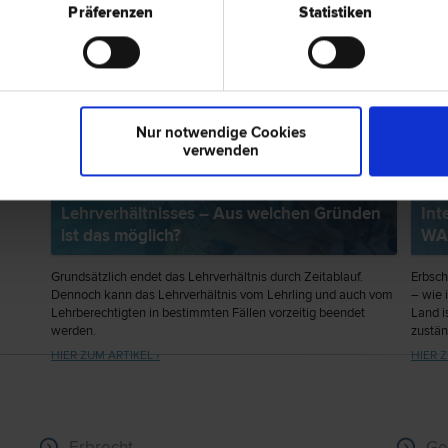
Präferenzen
Statistiken
Nur notwendige Cookies
verwenden
Vorzeitige Auflösung des
Lehrverhältnisses – Aus welchen Gründen
Int
ist das möglich?
WA
Grundsätzlich endet das Lehrverhältnis durch Zeitablauf.
Erbsch
Dennoch kann das Lehrverhältnis vom Lehrling und auch vom
– wie 
Lehrberechtigten in bestimmten Fällen vorzeitig beendet
Land i
werden.
zustän
HIER ZUM ARTIKEL ›
HIER Z
Erbrecht
Ge