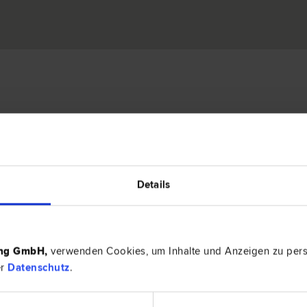
RG, LL.M.
8164 Gut
­recht | Zivil­recht
Schlosspla
Details
ps
ing GmbH
,
verwenden Cookies, um Inhalte und Anzeigen zu perso
er
Datenschutz
.
RECHTSNEWS
EXPER