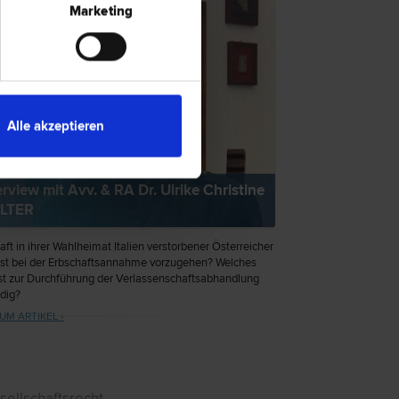
Marketing
Alle akzeptieren
erview mit Avv. & RA Dr. Ulrike Christine
LTER
aft in ihrer Wahlheimat Italien verstorbener Österreicher
ist bei der Erbschaftsannahme vorzugehen? Welches
st zur Durchführung der Verlassenschaftsabhandlung
dig?
UM ARTIKEL ›
sellschaftsrecht