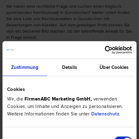
Sie haben eine rechtliche Frage und suchen einen Englisch
sprechenden Rechtsanwalt in Gunskirchen? Weiter unten finden
Sie eine Liste von Rechtsanwälten in Gunskirchen mit
Bewertungen von Klienten. Auf dem jeweiligen Profil können Sie
sich ein besseres Bild machen, ob der betreffende Anwalt für Sie
in Frage kommt.
Falls Sie einen Rechtsanwalt in Gunskirchen mit einer bestimmten
Spezialisierung suchen, finden Sie hier eine Auswahl von
Rechtsbereichen:
Zustimmung
Details
Über Cookies
Cookies
Wir, die
FirmenABC Marketing GmbH
,
verwenden
Cookies, um Inhalte und Anzeigen zu personalisieren.
Weitere Informationen finden Sie unter
Datenschutz
.
Einwilligungsauswahl