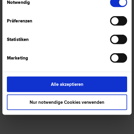
Notwendig
Präferenzen
1 Anwalt -
Englisch in Gunskirchen
Statistiken
Mag. Florian MAYR
Marketing
Schadenersatz- und Gewährleistungs­recht | Straf­recht |
Versicherungs­recht | Familien­recht | Vertrags­recht | Scheidungs­
recht
4623 Gunskirchen
Alle akzeptieren
Raiffeisenplatz 3
Nur notwendige Cookies verwenden
0 Bewertungen