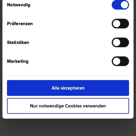
Notwendig
Präferenzen
1 Anwalt -
Patentrecht in
Grieskirchen
Statistiken
Marketing
Dr. Klaus HOLTER
Familien­recht | Gesellschafts­recht | Urheber­recht | Vereins­recht |
Scheidungs­recht | Marken­recht | Patent­recht | IT-Recht
Alle akzeptieren
4710 Grieskirchen
Uferstraße 10
Nur notwendige Cookies verwenden
0 Bewertungen