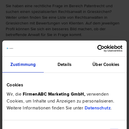
Sie haben eine rechtliche Frage im Bereich Patentrecht und
suchen einen spezialisierten Rechtsanwalt in Grieskirchen?
Weiter unten finden Sie eine Liste von Rechtsanwälten in
Grieskirchen mit Bewertungen von Klienten. Auf dem jeweiligen
Profil können Sie sich ein besseres Bild machen, ob der
betreffende Anwalt für Sie in Frage kommt.
Falls Sie einen Rechtsanwalt in Grieskirchen mit einer anderen
Spezialisierung als Patentrecht suchen, finden Sie hier eine
weitere Auswahl von Rechtsbereichen:
Zustimmung
Details
Über Cookies
Cookies
Wir, die
FirmenABC Marketing GmbH
,
verwenden
Cookies, um Inhalte und Anzeigen zu personalisieren.
Weitere Informationen finden Sie unter
Datenschutz
.
Einwilligungsauswahl