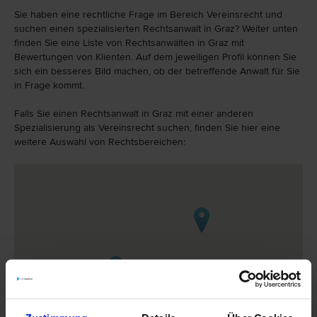
Sie haben eine rechtliche Frage im Bereich Vereinsrecht und
suchen einen spezialisierten Rechtsanwalt in Graz? Weiter unten
finden Sie eine Liste von Rechtsanwälten in Graz mit
Bewertungen von Klienten. Auf dem jeweiligen Profil können Sie
sich ein besseres Bild machen, ob der betreffende Anwalt für Sie
in Frage kommt.
Falls Sie einen Rechtsanwalt in Graz mit einer anderen
Spezialisierung als Vereinsrecht suchen, finden Sie hier eine
weitere Auswahl von Rechtsbereichen: