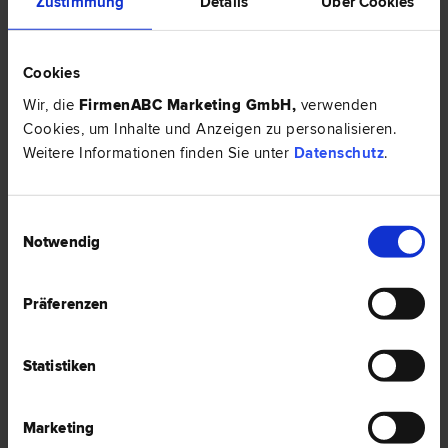
Zustimmung
Details
Über Cookies
Cookies
3 Anwälte -
Vereinsrecht in Graz
Wir, die
FirmenABC Marketing GmbH
,
verwenden
Cookies, um Inhalte und Anzeigen zu personalisieren.
Weitere Informationen finden Sie unter
Datenschutz
.
Dr. Hubert REIF
Gesellschafts­recht | Straf­recht | Urheber­recht | Vereins­recht |
Einwilligungsauswahl
Liegenschafts- und Immobilien­recht | Marken­recht | Patent­recht
Notwendig
8020 Graz
Brückenkopfgasse 1
Präferenzen
0 Bewertungen
Statistiken
Marketing
Mag. Marko J. PESCHL