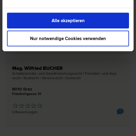
Wirtschafts­recht | Schadenersatz- und Gewährleistungs­recht |
Straf­recht | Vereins­recht
8010 Graz
Alle akzeptieren
Neutorgasse 51/2. Stock
Nur notwendige Cookies verwenden
0 Bewertungen
Mag. Wilfried BUCHER
Schadenersatz- und Gewährleistungs­recht | Fremden- und Asyl­
recht | Straf­recht | Vereins­recht | Zivil­recht
8010 Graz
Friedrichgasse 31
0 Bewertungen