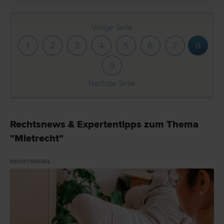
Vorige Seite
1
2
3
4
5
6
7
8
9
Nächste Seite
Rechtsnews & Expertentipps zum Thema
"Mietrecht"
RECHTSNEWS