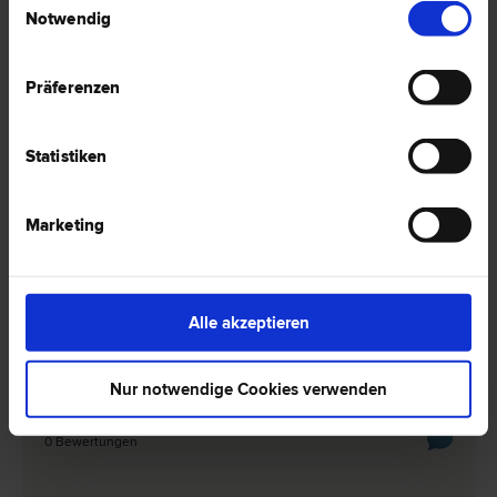
Mag. Werner THURNER
Notwendig
Insolvenz­recht | Miet­recht | Liegenschafts- und Immobilien­recht |
Schadenersatz- und Gewährleistungs­recht | IT-Recht
Präferenzen
8010 Graz
Sporgasse 2
Statistiken
0 Bewertungen
Marketing
Mag. Wolfgang JANTSCHER
Erb­recht | Inkasso- und Exekutions­recht | Miet­recht | Straf­recht |
Vergabe­recht
Alle akzeptieren
8010 Graz
Wastiangasse 1
Nur notwendige Cookies verwenden
0 Bewertungen