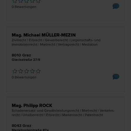
0 Bewertungen
Mag. Michael MÜLLER-MEZIN
Zivil­recht | Erb­recht | Gewerbe­recht | Liegenschafts- und
Immobilien­recht | Miet­recht | Vertrags­recht | Mediation
8010 Graz
Glacisstraße 27/II
0 Bewertungen
Mag. Philipp ROCK
Schadenersatz- und Gewährleistungs­recht | Miet­recht | Verkehrs­
recht | Urheber­recht | Erb­recht | Marken­recht | Patent­recht
8043 Graz
Mariatrosterstraße 87a