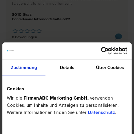
| Liegenschafts- und Immobilien­recht
8010 Graz
Conrad-von-Hötzendorfstraße 68/2
0 Bewertungen
MAG. Ulrike MADER
Zustimmung
Details
Über Cookies
Liegenschafts- und Immobilien­recht | Miet­recht | Schadenersatz-
und Gewährleistungs­recht | Wohnungseigentums­recht
8010 Graz
Cookies
Wastiangasse 7
Wir, die
FirmenABC Marketing GmbH
,
verwenden
Cookies, um Inhalte und Anzeigen zu personalisieren.
0 Bewertungen
Weitere Informationen finden Sie unter
Datenschutz
.
Einwilligungsauswahl