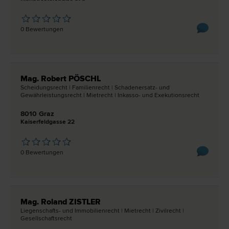
0 Bewertungen
Mag. Robert PÖSCHL
Scheidungs­recht | Familien­recht | Schadenersatz- und
Gewährleistungs­recht | Miet­recht | Inkasso- und Exekutions­recht
8010 Graz
Kaiserfeldgasse 22
0 Bewertungen
Mag. Roland ZISTLER
Liegenschafts- und Immobilien­recht | Miet­recht | Zivil­recht |
Gesellschafts­recht