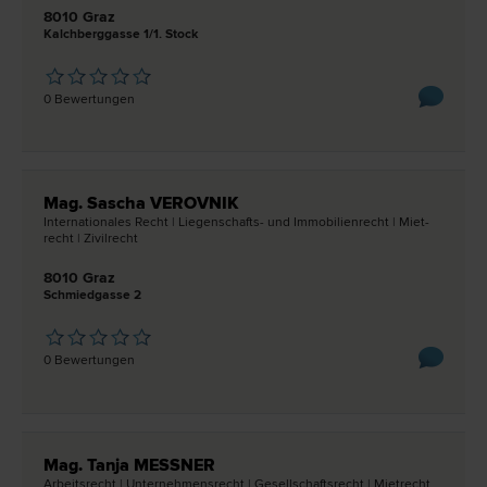
8010 Graz
Kalchberggasse 1/1. Stock
0 Bewertungen
Mag. Sascha VEROVNIK
Internationales Recht | Liegenschafts- und Immobilien­recht | Miet­
recht | Zivil­recht
8010 Graz
Schmiedgasse 2
0 Bewertungen
Mag. Tanja MESSNER
Arbeits­recht | Unternehmens­recht | Gesellschafts­recht | Miet­recht