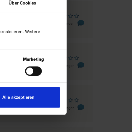
Über Cookies
z
ing 11/IV
0 Bewertungen
nalisieren. Weitere
z
Marketing
gasse 13/3
0 Bewertungen
Alle akzeptieren
z
ße 88
0 Bewertungen