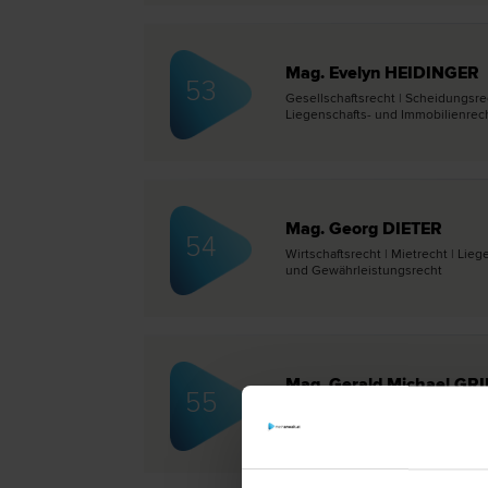
Mag. Evelyn HEIDINGER
53
Gesellschafts­recht | Scheidungs­re
Liegenschafts- und Immobilien­recht
Mag. Georg DIETER
54
Wirtschafts­recht | Miet­recht | Lie
und Gewährleistungs­recht
Mag. Gerald Michael GR
55
Scheidungs­recht | Familien­recht |
recht