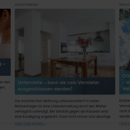
RECHTSNEWS
RECH
g –
OGH
– w
Untermiete – kann sie vom Vermieter
an den
gen,
Ver
ausgeschlossen werden?
-
e
Entste
Sie möchten Ihre Wohnung untervermieten? In vielen
Vermie
Mietverträgen ist eine Untervermietung durch den Mieter
nicht 
vertraglich untersagt. Bei Verstoß gegen die Klauseln wird
werde
eine Kündigung angedroht. Doch nicht immer sind derartige
Klauseln zulässig.
HIER Z
HIER ZUM ARTIKEL ›