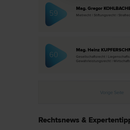
Mag. Gregor KOHLBACH
59
Miet­recht | Stiftungs­recht | Straf­re
Mag. Heinz KUPFERSCH
60
Gesellschafts­recht | Liegenschafts
Gewährleistungs­recht | Wirtschafts
Vorige Seite
Rechtsnews & Expertentip