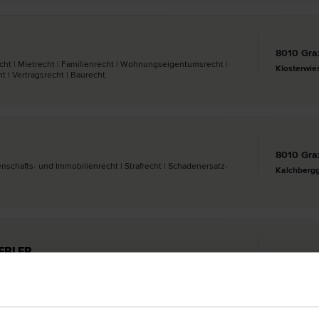
8010 Gra
cht | Miet­recht | Familien­recht | Wohnungseigentums­recht |
Klosterwie
 | Vertrags­recht | Bau­recht
8010 Gra
genschafts- und Immobilien­recht | Straf­recht | Schadenersatz-
Kalchbergg
IEBLER
8010 Gra
 Erb­recht | Miet­recht | Schadenersatz- und Gewährleistungs­
Sackstraße