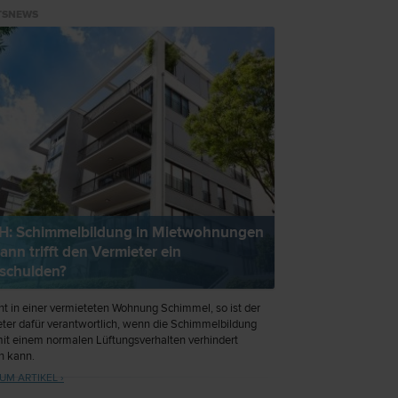
TSNEWS
: Schimmelbildung in Mietwohnungen
ann trifft den Vermieter ein
schulden?
ht in einer vermieteten Wohnung Schimmel, so ist der
ter dafür verantwortlich, wenn die Schimmelbildung
mit einem normalen Lüftungsverhalten verhindert
n kann.
UM ARTIKEL ›