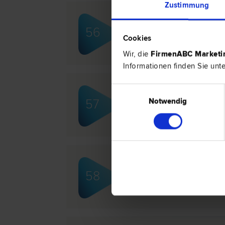
Zustimmung
Mag. Gerd EGNER
56
Miet­recht | Zivil­recht | Straf­recht |
Cookies
Wir, die
FirmenABC Market
Informationen finden Sie unt
Einwilligungsauswahl
Mag. Gerhard FETSCH
Notwendig
57
Schadenersatz- und Gewährleistungs­
Scheidungs­recht | Bau­recht
Mag. Gerlinde GOACH
58
Liegenschafts- und Immobilien­recht 
Exekutions­recht | Scheidungs­rech