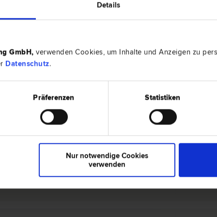
Details
8010 Gra
 Vertrags­recht
Johanneumr
ing GmbH
,
verwenden Cookies, um Inhalte und Anzeigen zu perso
er
Datenschutz
.
8010 Gra
Präferenzen
Statistiken
recht | Familien­recht | Miet­recht | Insolvenz­recht |
Kaiserfeld
Nur notwendige Cookies
verwenden
8020 Gra
| Miet­recht | Erb­recht | Familien­recht | Inkasso- und
Eckertstra
t