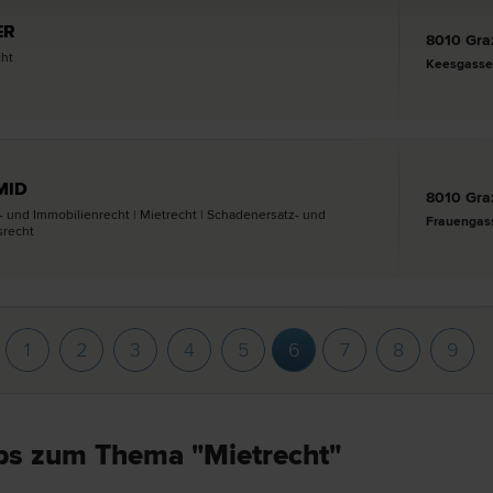
ER
8010 Gra
cht
Keesgasse
MID
8010 Gra
- und Immobilien­recht | Miet­recht | Schadenersatz- und
Frauengas
­recht
1
2
3
4
5
6
7
8
9
ps zum Thema "Mietrecht"