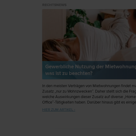
RECHTSNEWS
Gewerbliche Nutzung der Mietwohnun
was ist zu beachten?
In den meisten Verträgen von Mietwohnungen findet m
Zusatz „nur zu Wohnzwecken“. Daher stellt sich die Fra
welche Auswirkungen dieser Zusatz auf diverse „Home
Office“-Tätigkeiten haben. Darüber hinaus gibt es einig
wichtige Faktoren, die zu beachten sind, wenn man ein
HIER ZUM ARTIKEL ›
Unternehmen im eigenen Haushalt führt.