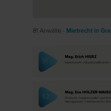
81 Anwälte -
Mietrecht in Gra
Mag. Erich HIERZ
51
Arbeits­recht | Gesellschafts­recht |
Mag. Eva HOLZER-WAIS
52
Zivil­recht | Liegenschafts- und Imm
Vertrags­recht | Familien­recht | 