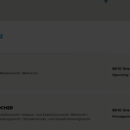
z
8010 Gra
 Medien­recht | Miet­recht
Opernring 
OCHER
8010 Gra
obilien­recht | Inkasso- und Exekutions­recht | Miet­recht |
Kreuzgass
Scheidungs­recht | Schadenersatz- und Gewährleistungs­recht