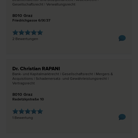
Gesellschafts­recht | Verwaltungs­recht
8010 Graz
Friedrichgasse 6/IX/37
2 Bewertungen
Dr. Christian RAPANI
Bank- und Kapitalmarkt­recht | Gesellschafts­recht | Mergers &
Acquisitions | Schadenersatz- und Gewährleistungs­recht |
Vertrags­recht
8010 Graz
Radetzkystraße 10
1 Bewertung