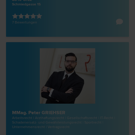
Schmiedgasse 15
7 Bewertungen
MMag. Peter GRIEHSER
Arbeits­recht | Arzthaftungs­recht | Gesellschafts­recht | IT-Recht |
Schadenersatz- und Gewährleistungs­recht | Sport­recht |
Unternehmens­recht | Vertrags­recht