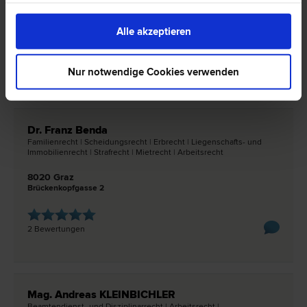
8010 Graz
Kalchberggasse 6/II/8
Alle akzeptieren
0 Bewertungen
Nur notwendige Cookies verwenden
Dr. Franz Benda
Familien­recht | Scheidungs­recht | Erb­recht | Liegenschafts- und
Immobilien­recht | Straf­recht | Miet­recht | Arbeits­recht
8020 Graz
Brückenkopfgasse 2
2 Bewertungen
Mag. Andreas KLEINBICHLER
Beamtendienst- und Disziplinar­recht | Arbeits­recht |