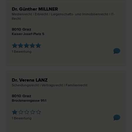
Dr. Günther MILLNER
Medien­recht | Erb­recht | Liegenschafts- und Immobilien­recht | IT-
Recht
8010 Graz
Kaiser-Josef-Platz 5
1 Bewertung
Dr. Verena LANZ
Scheidungs­recht | Vertrags­recht | Familien­recht
8010 Graz
Brockmanngasse 91/I
1 Bewertung