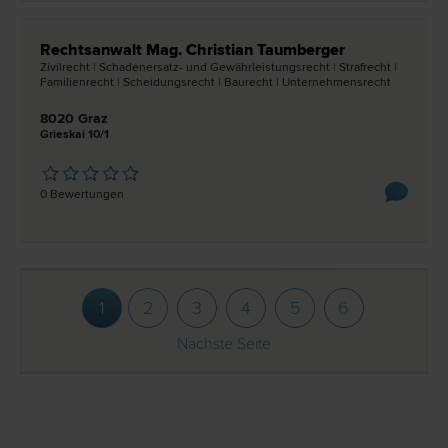
Rechtsanwalt Mag. Christian Taumberger
Zivil­recht | Schadenersatz- und Gewährleistungs­recht | Straf­recht |
Familien­recht | Scheidungs­recht | Bau­recht | Unternehmens­recht
8020 Graz
Grieskai 10/1
0 Bewertungen
1
2
3
4
5
6
Nächste Seite