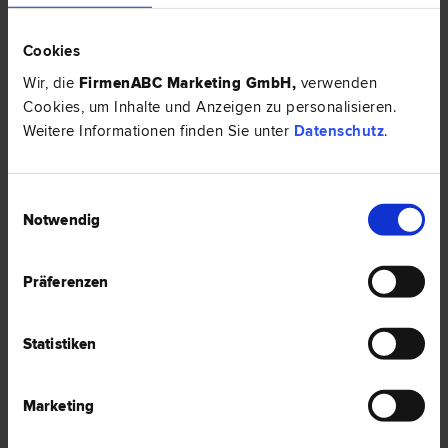
8010 Graz
Pestalozzistraße 1/II/13
Cookies
Wir, die
FirmenABC Marketing GmbH
,
verwenden
2 Bewertungen
Cookies, um Inhalte und Anzeigen zu personalisieren.
Weitere Informationen finden Sie unter
Datenschutz
.
Einwilligungsauswahl
Notwendig
Präferenzen
Statistiken
Mag. Benjamin SARTORI
Marketing
Vertrags­recht | Liegenschafts- und Immobilien­recht | Erb­recht |
Inkasso- und Exekutions­recht | Insolvenz­recht