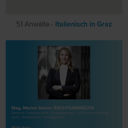
51 Anwälte -
Italienisch in Graz
Mag. Marion Kelenc RECHTSANWÄLTIN
Erb­recht | Familien­recht | Schadenersatz- und Gewährleistungs­
recht | Arbeits­recht | Vertrags­recht
8010 Graz