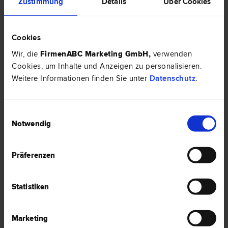
Zustimmung
Details
Über Cookies
Mag. Gerhard KUNTNER
Schadenersatz- und Gewährleistungs­recht | Verkehrs­recht |
Versicherungs­recht | Finanzstraf­recht
Cookies
8010 Graz
Frauengasse 7
Wir, die
FirmenABC Marketing GmbH
,
verwenden
Cookies, um Inhalte und Anzeigen zu personalisieren.
Weitere Informationen finden Sie unter
Datenschutz
.
0 Bewertungen
Einwilligungsauswahl
Notwendig
Mag.rer.soc.oec. Mag.Dr. Herbert GREIML
Finanzstraf­recht | Steuer­recht | Insolvenz­recht | Wirtschafts­recht |
Familien­recht | Scheidungs­recht
Präferenzen
8010 Graz
Conrad-von-Hötzendorf-Straße 6
Statistiken
0 Bewertungen
Marketing