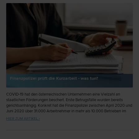
Finanzpolizei prüft die Kurzarbeit - was tun?
COVID-19 hat den österreichischen Unternehmen eine Vielzahl an
staatlichen Förderungen beschert. Erste Betrugsfälle wurden bereits
gerichtsanhängig. Konkret hat die Finanzpolizei zwischen April 2020 und
Juni 2020 über 31.000 Arbeitnehmer in mehr als 10.000 Betrieben im
Zusammenhang mit Kurzarbeitsförderungen kontrolliert. Am Beispiel der
HIER ZUM ARTIKEL ›
Kurzarbeitshilfe soll dargestellt werden, mit welchen rechtlichen
Konsequenzen im Betrugsfall zu rechnen ist und welche
Handlungsalternativen bestehen.