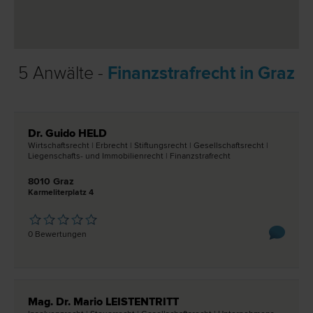
5 Anwälte -
Finanzstrafrecht in Graz
Dr. Guido HELD
Wirtschafts­recht | Erb­recht | Stiftungs­recht | Gesellschafts­recht |
Liegenschafts- und Immobilien­recht | Finanzstraf­recht
8010 Graz
Karmeliterplatz 4
0 Bewertungen
Mag. Dr. Mario LEISTENTRITT