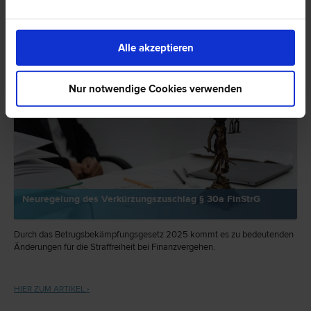
Rechtsnews & Expertentipps zum Thema
"Finanzstrafrecht"
Alle akzeptieren
EXPERTENTIPP
Nur notwendige Cookies verwenden
Neuregelung des Verkürzungszuschlag § 30a FinStrG
Durch das Betrugsbekämpfungsgesetz 2025 kommt es zu bedeutenden
Änderungen für die Straffreiheit bei Finanzvergehen.
HIER ZUM ARTIKEL ›