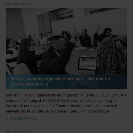
EXPERTENTIPP
Finanzverwaltung organisiert sich neu – das Amt für
Betrugsbekämpfung
Mit dem Finanz-Organisationsreformgesetz (idF „FORG“) BGBl I 2019/104
wurde mit Wirkung ab 01.01.2021 die Steuer- und Zollverwaltung in
Österreich neuorganisiert. Für Finanzstrafverfahren ist dies insoweit
relevant, als es bundesweit ab diesem Zeitpunkt nur noch zwei
Finanzstrafbehörden gibt: Zollamt Österreich und Amt für
HIER ZUM ARTIKEL ›
Betrugsbekämpfung
EXPERTENTIPP