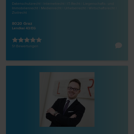
Datenschutz­recht | Internet­recht | IT-Recht | Liegenschafts- und
Immobilien­recht | Medien­recht | Urheber­recht | Wirtschafts­recht |
Zivil­recht
8020 Graz
Lendkai 43/EG
51 Bewertungen