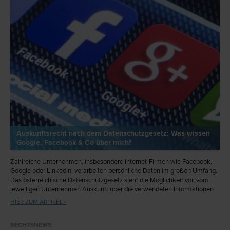
Auskunftsrecht nach dem Datenschutzgesetz: Was wissen
Google, Facebook & Co über mich?
Zahlreiche Unternehmen, insbesondere Internet-Firmen wie Facebook,
Google oder LinkedIn, verarbeiten persönliche Daten im großen Umfang.
Das österreichische Datenschutzgesetz sieht die Möglichkeit vor, vom
jeweiligen Unternehmen Auskunft über die verwendeten Informationen
zu verlangen – die Unternehmen sind zur Auskunftserteilung verpflichtet
HIER ZUM ARTIKEL ›
und riskieren bei Weigerung empfindliche Strafen.
RECHTSNEWS