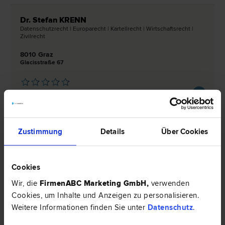
Dr. Stefan KRENN
Datenschutz­recht | Europa­recht | Kartell­recht | Wirtschafts­recht |
Zivil­recht
8010 Graz
Glacisstraße 67
0 Bewertungen
Zustimmung
Details
Über Cookies
Mag. Katrin Eichinger
Vergabe­recht | Datenschutz­recht | Zivil­recht | Vertrags­recht
Cookies
8010 Graz
Muchargasse 30
Wir, die
FirmenABC Marketing GmbH
,
verwenden
Cookies, um Inhalte und Anzeigen zu personalisieren.
0 Bewertungen
Weitere Informationen finden Sie unter
Datenschutz
.