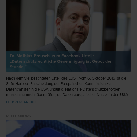
Dr. Mathias Preuschl zum Facebook-Urteil:
„Datenschutzrechtliche Genehmigung ist Gebot der
Stunde!“
Nach dem viel beachteten Urteil des EuGH vom 6. Oktober 2015 ist die
Safe-Harbour-Entscheidung der Europäischen Kommission zum
Datentransfer in die USA ungültig. Nationale Datenschutzbehörden
müssen nunmehr überprüfen, ob Daten europäischer Nutzer in den USA
sicher sind. Was bedeutet dieses Urteil für österreichische Unternehmen?
HIER ZUM ARTIKEL ›
– Ein Interview mit dem White Collar Crime und Compliance Experten Dr.
Mathias Preuschl, Partner der Wirtschaftskanzlei PHH Prochaska
RECHTSNEWS
Havranek Rechtsanwälte.