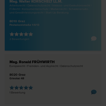
Mag. Walter KORSCHELT LL.M.
Arbeits­recht | Datenschutz­recht | Inkasso- und Exekutions­recht |
IT-Recht | Konsumentenschutz | Marken­recht | Schadenersatz-
und Gewährleistungs­recht | Start-Up Beratung
8010 Graz
Pestalozzistraße 1/II/13
2 Bewertungen
Mag. Ronald FRÜHWIRTH
Europa­recht | Fremden- und Asyl­recht | Datenschutz­recht
8020 Graz
Grieskai 48
1 Bewertung