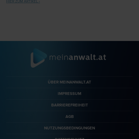
HIER ZUM ARTIKEL ›
ist der Einsatz von Dashcams verboten – es gibt jedoch auch hier
Ausnahmen.
ÜBER MEINANWALT.AT
IMPRESSUM
BARRIEREFREIHEIT
AGB
NUTZUNGSBEDINGUNGEN