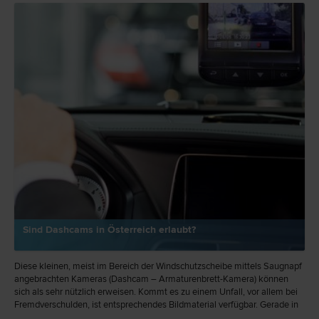
Sind Dashcams in Österreich erlaubt?
Diese kleinen, meist im Bereich der Windschutzscheibe mittels Saugnapf
angebrachten Kameras (Dashcam – Armaturenbrett-Kamera) können
sich als sehr nützlich erweisen. Kommt es zu einem Unfall, vor allem bei
Fremdverschulden, ist entsprechendes Bildmaterial verfügbar. Gerade in
Russland bzw. Osteuropa sind diese Kameras sehr beliebt. In Österreich