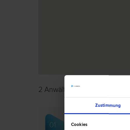
2 Anwälte -
Wirtschaftsrecht
Zustimmung
Dr. Alexander HAAS
01
Cookies
Liegenschafts- und Immobilien­recht |