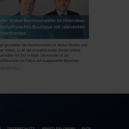
dler Völkel Rechtsanwälte im Interview:
tschaftsrechts-Boutique mit relevanten
schenthemen
st gründeten die Rechtsanwälte Dr. Arthur Stadler und
iver Völkel, LL.M. die Anwaltskanzlei Stadler Völkel
anwälte mit Sitz in Wien. Die Kanzlei ist als
haftskanzlei mit Fokus auf ausgewählte Branchen
ichtet. Anlässlich der Kanzleigründung hat
UM ARTIKEL ›
walt.at die beiden Gründer und Partner zum Interview
n.
N
DATENSCHUTZ
WHISTLEBLOWING
FAQS