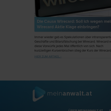
Die Causa Wirecard: Soll ich wegen mei
Wirecard Aktie Klage einbringen?
Immer wieder gab es Spekulationen über intransparent
Geschäfte und Bilanzfälschung bei Wirecard. Wirecard 
diese Vorwürfe jedes Mal öffentlich von sich. Nach
kurzzeitigen Kurseinbrüchen stieg der Kurs der Wirecar
sodann auch immer wieder an. Am 3. September 2018
HIER ZUM ARTIKEL ›
verzeichnete die Wirecard Aktie gar einen Kurs von € 19
An eine Klage gegen Wirecard dachte damals noch nie
ÜBER MEINANWALT.AT