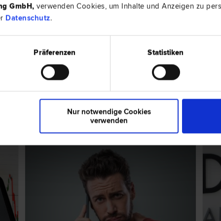
ing GmbH
,
verwenden Cookies, um Inhalte und Anzeigen zu perso
er
Datenschutz
.
Präferenzen
Statistiken
ER
8055 Gra
 | Insolvenz­recht | Urheber­recht | Marken­recht | Patent­recht |
Mitterstra
ps zum Thema "Wirtschaftsrecht"
Nur notwendige Cookies
verwenden
RECHTSNEWS
RECH