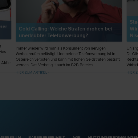
Sta
ner
Cold Calling: Welche Strafen drohen bei
Wir
unerlaubter Telefonwerbung?
Ni
e
Immer wieder wird man als Konsument von nervigen
Unläng
wies
Werbeanrufen belästigt. Unerbetene Telefonwerbung ist in
Dr. Ol
Österreich verboten und kann mit hohen Geldstrafen bestraft
Rechts
d Aktie
werden. Das Verbot gilt auch im B2B-Bereich.
Wirtsc
ausger
HIER ZUM ARTIKEL ›
HIER Z
7,00.
meinan
mand.
gelade
IMPRESSUM
BARRIEREFREIHEIT
AGB
NUTZUNGSBEDINGUNGE