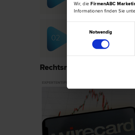
Wir, die
FirmenABC Market
Informationen finden Sie unt
Einwilligungsauswahl
Notwendig
Mag. Franz DOPPELHOF
02
Scheidungs­recht | Wirtschafts­recht
Bank- und Kapitalmarkt­recht
Rechtsnews & Expertentip
EXPERTENTIPP