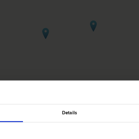
 in Graz-Seiersberg
Details
8054 Gra
 Wirtschafts­recht | Zivil­recht | Bau­recht
Haushamer