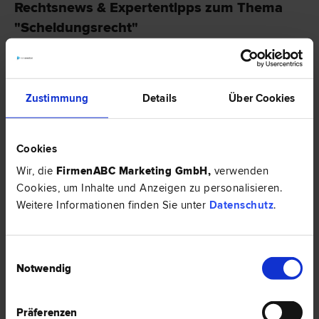
Rechtsnews & Expertentipps zum Thema
"Scheidungsrecht"
EXPERTENTIPP
Zustimmung
Details
Über Cookies
Cookies
Wir, die
FirmenABC Marketing GmbH
,
verwenden
Cookies, um Inhalte und Anzeigen zu personalisieren.
Weitere Informationen finden Sie unter
Datenschutz
.
Aufteilung von ehelichen Gebrauchsvermögen
Einwilligungsauswahl
Notwendig
Im konkreten Fall wird analysiert, warum es in der EU nicht erlaubt ist,
dass in Bezug auf die Scheidung, zwei verschiedene Gerichte über das
gleiche Ehevermögen (das auch die Immobilien beinhaltet)
Präferenzen
Entscheidungen treffen.