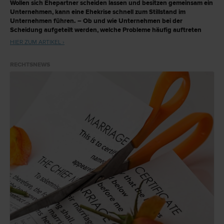
Wollen sich Ehepartner scheiden lassen und besitzen gemeinsam ein
Unternehmen, kann eine Ehekrise schnell zum Stillstand im
Unternehmen führen. – Ob und wie Unternehmen bei der
Scheidung aufgeteilt werden, welche Probleme häufig auftreten
und wie man sie präventiv abwenden kann, erklärt der renommierte
HIER ZUM ARTIKEL ›
Scheidungsexperte und Wirtschaftsanwalt Dr. Martin Preslmayr im
Interview
.
RECHTSNEWS