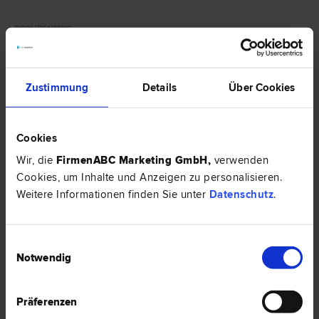
RECHTSNEWS
Zustimmung
Details
Über Cookies
Cookies
Wir, die
FirmenABC Marketing GmbH
,
verwenden
Cookies, um Inhalte und Anzeigen zu personalisieren.
Weitere Informationen finden Sie unter
Datenschutz
.
Einwilligungsauswahl
Notwendig
Posten fremder Fotos bei Facebook: Vorsicht Urheberrecht!
Präferenzen
Ob Sie ein Profilfoto hochladen oder das Foto eines Freundes bei
Facebook teilen – in allen Fällen gilt, dass Sie das Urheberrecht anderer