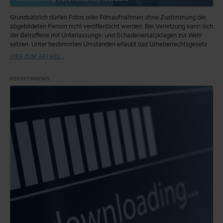
Grundsätzlich dürfen Fotos oder Filmaufnahmen ohne Zustimmung der
abgebildeten Person nicht veröffentlicht werden. Bei Verletzung kann sich
der Betroffene mit Unterlassungs- und Schadenersatzklagen zur Wehr
setzen. Unter bestimmten Umständen erlaubt das Urheberrechtsgesetz
jedoch eine Veröffentlichung auch ohne Einwilligung...
HIER ZUM ARTIKEL ›
RECHTSNEWS