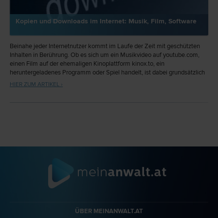
Kopien und Downloads im Internet: Musik, Film, Software
Beinahe jeder Internetnutzer kommt im Laufe der Zeit mit geschützten
Inhalten in Berührung. Ob es sich um ein Musikvideo auf youtube.com,
einen Film auf der ehemaligen Kinoplattform kinox.to, ein
heruntergeladenes Programm oder Spiel handelt, ist dabei grundsätzlich
gleichbedeutend. Es handelt sich dabei stets um Inhalte, die unter dem
HIER ZUM ARTIKEL ›
Schutz des Urheberrechts stehen. Der Urheber dieser Inhalte hat das
ausschließliche Recht, diese zu verkaufen, zu vervielfältigen oder etwa im
Internet zur Verfügung zu stellen.
ÜBER MEINANWALT.AT