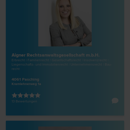
Aigner Rechtsanwaltsgesellschaft m.b.H.
Erb­recht | Familien­recht | Gesellschafts­recht | Insolvenz­recht |
Liegenschafts- und Immobilien­recht | Unternehmens­recht | Bau­
recht
4061 Pasching
Kramlehnerweg 1a
13 Bewertungen