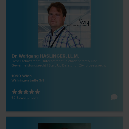
Dr. Wolfgang HASLINGER, LL.M.
Gesellschafts­recht | Internet­recht | Schadenersatz- und
Gewährleistungs­recht | Start-Up Beratung | Zivilprozess­recht
1090 Wien
Währingerstraße 3/8
62 Bewertungen