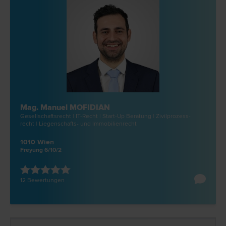
Mag. Manuel MOFIDIAN
Gesellschafts­recht | IT-Recht | Start-Up Beratung | Zivilprozess­
recht | Liegenschafts- und Immobilien­recht
1010 Wien
Freyung 6/10/2
12 Bewertungen