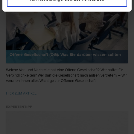
Offene Gesellschaft (OG): Was Sie darüber wissen sollten
Welche Vor- und Nachteile hat eine Offene Gesellschaft? Wer haftet für
Verbindlichkeiten? Wer darf die Gesellschaft nach außen vertreten? – Wir
verraten Ihnen alles Wichtige zur Offenen Gesellschaft.
HIER ZUM ARTIKEL ›
EXPERTENTIPP