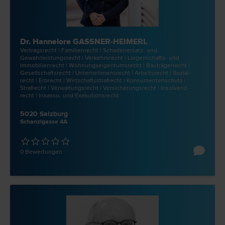
Dr. Hannelore GASSNER-HEIMERL
Vertrags­recht | Familien­recht | Schadenersatz- und
Gewährleistungs­recht | Verkehrs­recht | Liegenschafts- und
Immobilien­recht | Wohnungseigentums­recht | Bauträger­recht |
Gesellschafts­recht | Unternehmens­recht | Arbeits­recht | Sozial­
recht | Erb­recht | Wirtschaftsstraf­recht | Konsumentenschutz |
Straf­recht | Verwaltungs­recht | Versicherungs­recht | Insolvenz­
recht | Inkasso- und Exekutions­recht
5020 Salzburg
Schanzlgasse 4A
0 Bewertungen