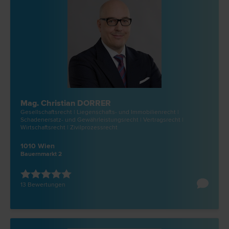
Mag. Christian DORRER
Gesellschafts­recht | Liegenschafts- und Immobilien­recht |
Schadenersatz- und Gewährleistungs­recht | Vertrags­recht |
Wirtschafts­recht | Zivilprozess­recht
1010 Wien
Bauernmarkt 2
13 Bewertungen